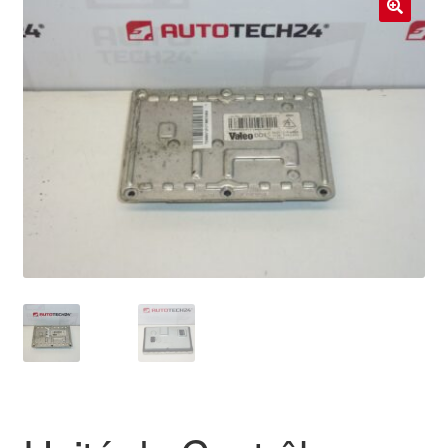
Livraison internationale
🔍
Mon compte
Paiements
Panier
Plainte
Politique de confidentialité
Procédure de Réclamation
Termes et conditions