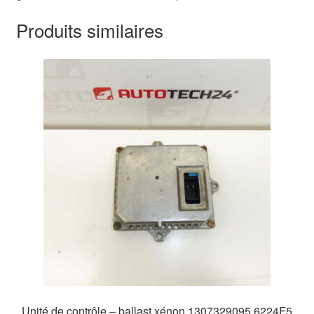
Produits similaires
Unité de contrôle – ballast xénon 1307329095 6224F5