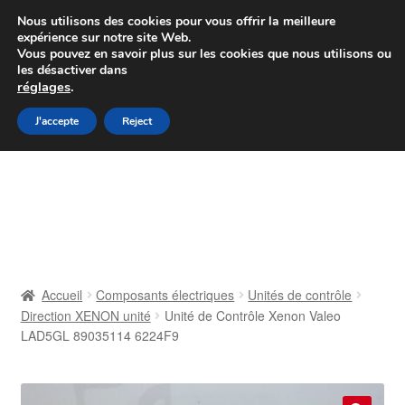
Colissimo livraison à partir de 7 EUR
Nous utilisons des cookies pour vous offrir la meilleure
expérience sur notre site Web.
Du lundi au vendredi de 9 h à 16 h
Vous pouvez en savoir plus sur les cookies que nous utilisons ou
les désactiver dans
07 55 53 95 66
réglages
.
Aller
Aller
J'accepte
Reject
Menu
à
au
la
contenu
Accueil
navigation
À propos de nous
Caisse
Accueil
Composants électriques
Unités de contrôle
Direction XENON unité
Unité de Contrôle Xenon Valeo
Contact
LAD5GL 89035114 6224F9
Livraison