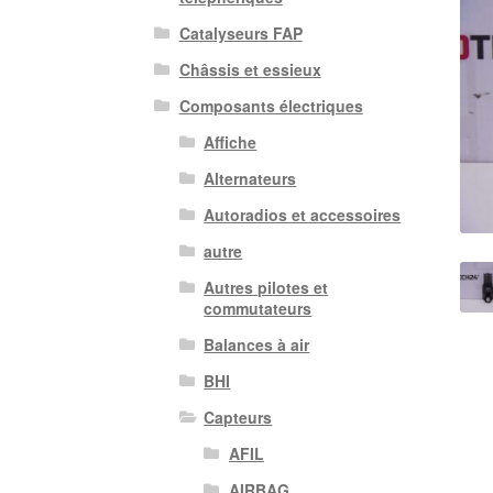
Catalyseurs FAP
Châssis et essieux
Composants électriques
Affiche
Alternateurs
Autoradios et accessoires
autre
Autres pilotes et
commutateurs
Balances à air
BHI
Capteurs
AFIL
AIRBAG