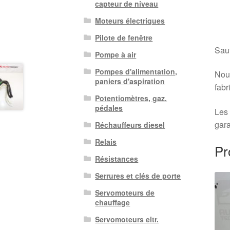
capteur de niveau
Moteurs électriques
Pilote de fenêtre
Sauf
Pompe à air
Pompes d'alimentation,
Nous
paniers d'aspiration
fabr
Potentiomètres, gaz.
pédales
Les 
gara
Réchauffeurs diesel
Relais
Pr
Résistances
Serrures et clés de porte
Servomoteurs de
chauffage
Servomoteurs eltr.