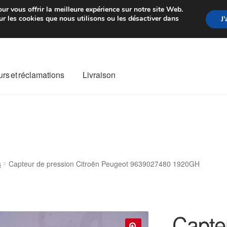
rtir de 7 EUR
Du lundi au vendre
ur vous offrir la meilleure expérience sur notre site Web.
r les cookies que nous utilisons ou les désactiver dans
J
rs et réclamations
Livraison
ivraison
Livraison internationale
Mon compte
Paiements
Panier
re de Réclamation
Termes et conditions
s
Capteur de pression Citroën Peugeot 9639027480 1920GH
Capte