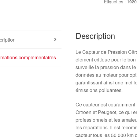
Étiquettes :
192
Description
ription
Le Capteur de Pression Ci
ormations complémentaires
élément critique pour le bon
surveille la pression dans l
données au moteur pour opti
garantissant ainsi une meil
émissions polluantes.
Ce capteur est couramment u
Citroën et Peugeot, ce qui e
professionnels et les amat
les réparations. Il est reco
capteur tous les 50 000 km 