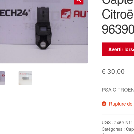
Citro
🔍
9639
Avertir lor
€
30,00
PSA CITROEN
Rupture de 
UGS :
2469-N11
Catégories :
Cap