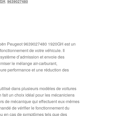
0GH
,
9639027480
troën Peugeot 9639027480 1920GH est un
 fonctionnement de votre véhicule. Il
e système d’admission et envoie des
miser le mélange air-carburant,
leure performance et une réduction des
tilisé dans plusieurs modèles de voitures
n fait un choix idéal pour les mécaniciens
eurs de mécanique qui effectuent eux-mêmes
mmandé de vérifier le fonctionnement du
ou en cas de symptômes tels que des