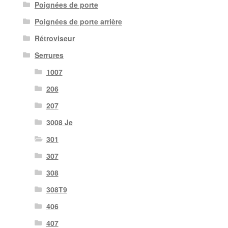
Poignées de porte
Poignées de porte arrière
Rétroviseur
Serrures
1007
206
207
3008 Je
301
307
308
308T9
406
407