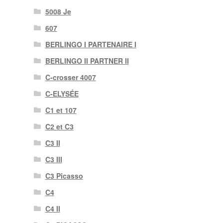
5008 Je
607
BERLINGO I PARTENAIRE I
BERLINGO II PARTNER II
C-crosser 4007
C-ELYSÉE
C1 et 107
C2 et C3
C3 II
C3 III
C3 Picasso
C4
C4 II