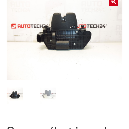
Livraison internationale
🔍
Mon compte
Paiements
Panier
Plainte
Politique de confidentialité
Procédure de Réclamation
Termes et conditions