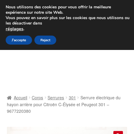
Colissimo livraison à partir de 7 EUR
Nous utilisons des cookies pour vous offrir la meilleure
expérience sur notre site Web.
Du lundi au vendredi de 9 h à 16 h
Vous pouvez en savoir plus sur les cookies que nous utilisons ou
les désactiver dans
07 55 53 95 66
réglages
.
Aller
Aller
J'accepte
Reject
Menu
à
au
la
contenu
Accueil
navigation
À propos de nous
Caisse
Accueil
Corps
Serrures
301
Serrure électrique du
hayon arrière pour Citroën C-Élysée et Peugeot 301 –
Contact
9677220380
Livraison