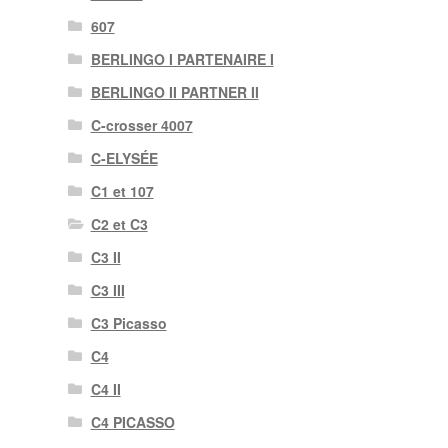
607
BERLINGO I PARTENAIRE I
BERLINGO II PARTNER II
C-crosser 4007
C-ELYSÉE
C1 et 107
C2 et C3
C3 II
C3 III
C3 Picasso
C4
C4 II
C4 PICASSO