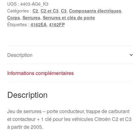
serrures
UGS :
4403-AG6_K3
Catégories :
C2
,
C2 et C3
,
C3
,
Composants électriques
,
Citroën
Corps
,
Serrures
,
Serrures et clés de porte
C2
Étiquettes :
4162EA
,
4162FP
et
C3
une
clé
Description
4162FP
4162EA
Informations complémentaires
Description
Jeu de serrures – porte conducteur, trappe de carburant
et contacteur + 1 clé pour les véhicules Citroën C2 et C3
à partir de 2005.