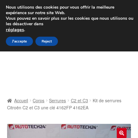
Colissimo livraison à partir de 7 EUR
Nous utilisons des cookies pour vous offrir la meilleure
expérience sur notre site Web.
Du lundi au vendredi de 9 h à 16 h
Vous pouvez en savoir plus sur les cookies que nous utilisons ou
les désactiver dans
07 55 53 95 66
réglages
.
Aller
Aller
J'accepte
Reject
Menu
à
au
la
contenu
Accueil
navigation
À propos de nous
Caisse
Accueil
Corps
Serrures
C2 et C3
Kit de serrures
Citroën C2 et C3 une clé 4162FP 4162EA
Contact
Livraison