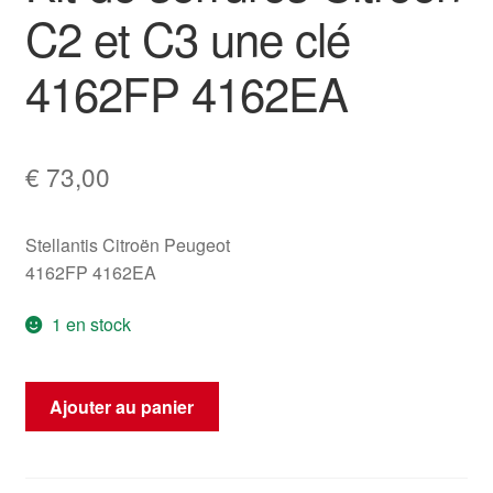
C2 et C3 une clé
4162FP 4162EA
€
73,00
Stellantis Citroën Peugeot
4162FP 4162EA
1 en stock
quantité
Ajouter au panier
de
Kit
de