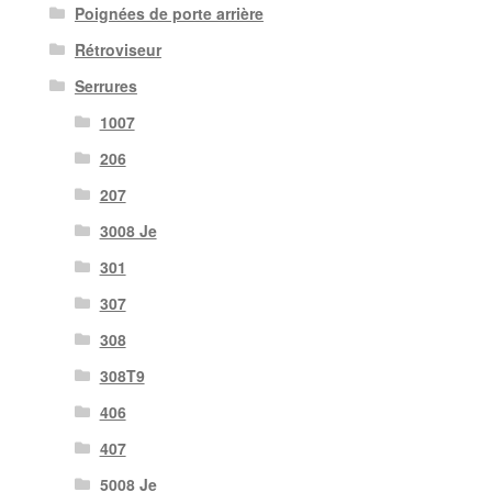
Poignées de porte arrière
Rétroviseur
Serrures
1007
206
207
3008 Je
301
307
308
308T9
406
407
5008 Je