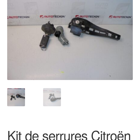
🔍
Livraison internationale
Mon compte
Paiements
Panier
Plainte
Politique de confidentialité
Procédure de Réclamation
Termes et conditions
Kit de serrures Citroën