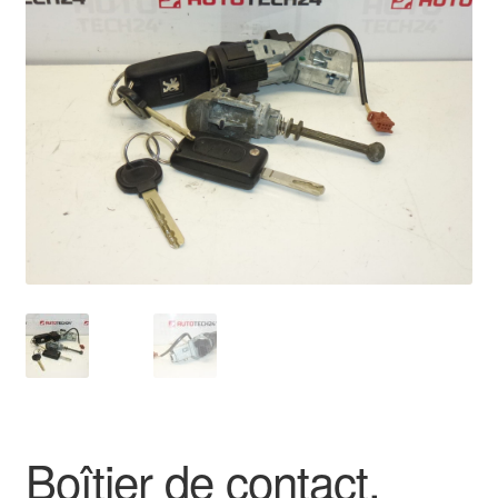
🔍
Livraison internationale
Mon compte
Paiements
Panier
Plainte
Politique de confidentialité
Procédure de Réclamation
Termes et conditions
Boîtier de contact,