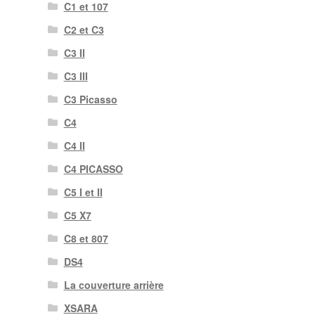
C1 et 107
C2 et C3
C3 II
C3 III
C3 Picasso
C4
C4 II
C4 PICASSO
C5 I et II
C5 X7
C8 et 807
DS4
La couverture arrière
XSARA