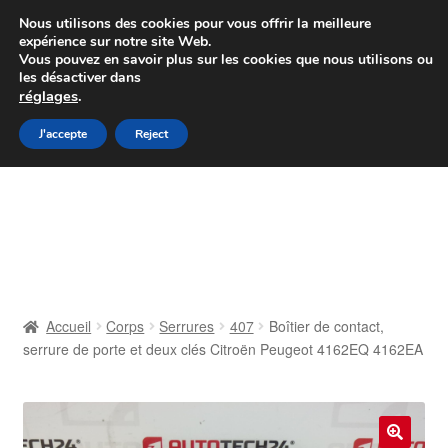
Colissimo livraison à partir de 7 EUR
Nous utilisons des cookies pour vous offrir la meilleure
expérience sur notre site Web.
Du lundi au vendredi de 9 h à 16 h
Vous pouvez en savoir plus sur les cookies que nous utilisons ou
les désactiver dans
07 55 53 95 66
réglages
.
Aller
Aller
J'accepte
Reject
Menu
à
au
la
contenu
Accueil
navigation
À propos de nous
Caisse
Accueil
Corps
Serrures
407
Boîtier de contact,
serrure de porte et deux clés Citroën Peugeot 4162EQ 4162EA
Contact
Livraison