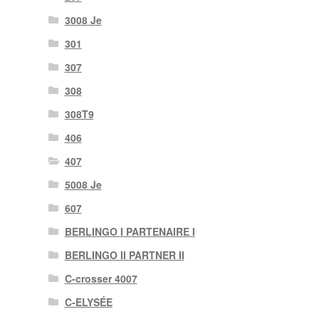
3008 Je
301
307
308
308T9
406
407
5008 Je
607
BERLINGO I PARTENAIRE I
BERLINGO II PARTNER II
C-crosser 4007
C-ELYSÉE