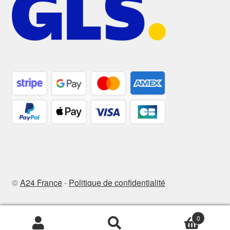
©
A24 France
-
Politique de confidentialité
0
Recherche
Recherche