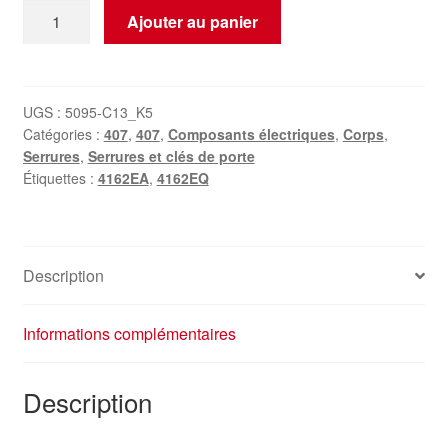
quantité
Ajouter au panier
de
Boîtier
de
contact,
UGS :
5095-C13_K5
Catégories :
407
,
407
,
Composants électriques
,
Corps
,
serrure
Serrures
,
Serrures et clés de porte
de
Étiquettes :
4162EA
,
4162EQ
porte
et
deux
clés
Description
Citroën
Peugeot
Informations complémentaires
4162EQ
4162EA
Description