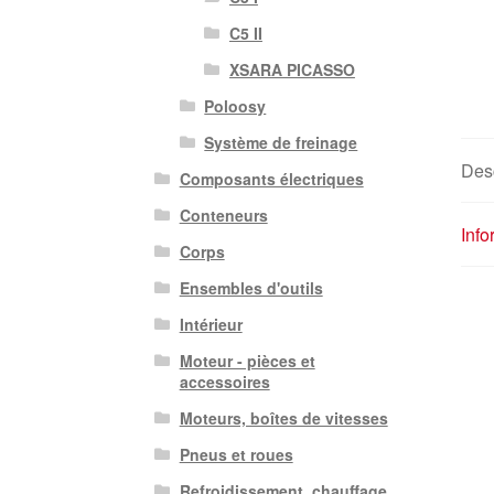
C5 II
XSARA PICASSO
Poloosy
Système de freinage
Desc
Composants électriques
Conteneurs
Inf
Corps
Ensembles d'outils
Intérieur
Moteur - pièces et
accessoires
Moteurs, boîtes de vitesses
Pneus et roues
Refroidissement, chauffage,