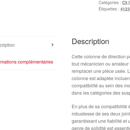
Catégories :
C5 I
Étiquettes :
412
Description
ription
Cette colonne de direction 
ormations complémentaires
tout mécanicien ou amateur 
remplacer une pièce usée. L
colonne est adaptée incluent 
compatibilité au sein des m
dans les catégories des susp
En plus de sa compatibilité é
robustesse de ses deux joint
garantissant une fiabilité et
genre de solidité est essent