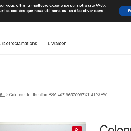
rtir de 7 EUR
Du lundi au vendre
ur vous offrir la meilleure expérience sur notre site Web.
r les cookies que nous utilisons ou les désactiver dans
J
rs et réclamations
Livraison
ivraison
Livraison internationale
Mon compte
Paiements
Panier
re de Réclamation
Termes et conditions
5 I
Colonne de direction PSA 407 96570097XT 4123EW
Colonn