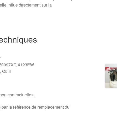
elle influe directement sur la
.
techniques
7
6570097XT, 4123EW
 C5 II
 non contractuelles.
 par la référence de remplacement du