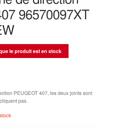
407 96570097XT
EW
sque le produit est en stock
ection PEUGEOT 407, les deux joints sont
 cliquent pas.
stock