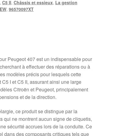
,
C5 II
,
Châssis et essieux
,
La gestion
3EW
,
96570097XT
pour Peugeot 407 est un indispensable pour
cherchant à effectuer des réparations ou à
es modèles précis pour lesquels cette
C5 I et C5 II, assurant ainsi une large
odèles Citroën et Peugeot, principalement
ensions et de la direction.
largie, ce produit se distingue par la
s qui ne montrent aucun signe de cliquetis,
 une sécurité accrues lors de la conduite. Ce
iel dans des composants critiques tels que