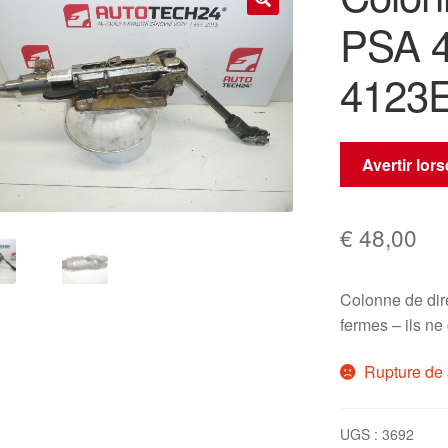
PSA 
🔍
4123
Avertir lor
€
48,00
Colonne de dir
fermes – ils ne
Rupture de 
UGS :
3692