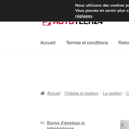
Colissimo livraison à pa
Nous utilisons des cookies po
Vous pouvez en savoir plus su
réglages
.
Aller
Aller
à
au
la
contenu
navigation
Accueil
Termes et conditions
Retou
Accueil
À propos de nous
Caisse
Contact
L
Plainte
Politique de confidentialité
Procédu
Accueil
Châssis et essieux
La gestion
C
Barres d'attelage et
téléphériques