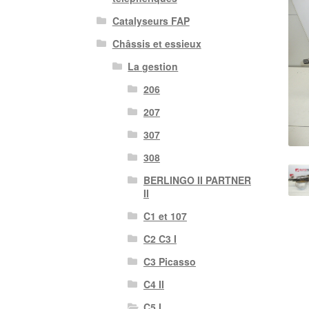
Catalyseurs FAP
Châssis et essieux
La gestion
206
207
307
308
BERLINGO II PARTNER
II
C1 et 107
C2 C3 I
C3 Picasso
C4 II
C5 I