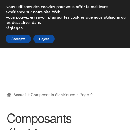
Colissimo livraison à partir de 7 EUR
Nous utilisons des cookies pour vous offrir la meilleure
expérience sur notre site Web.
Du lundi au vendredi de 9 h à 16 h
Vous pouvez en savoir plus sur les cookies que nous utilisons ou
les désactiver dans
07 55 53 95 66
réglages
.
Aller
Aller
J'accepte
Reject
Menu
à
au
la
contenu
Accueil
navigation
À propos de nous
Caisse
Accueil
Composants électriques
Page 2
Contact
Composants
Livraison