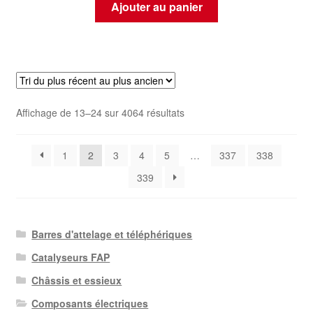
Ajouter au panier
Trié
Affichage de 13–24 sur 4064 résultats
du
plus
1
2
3
4
5
…
337
338
récent
au
339
plus
ancien
Barres d'attelage et téléphériques
Catalyseurs FAP
Châssis et essieux
Composants électriques