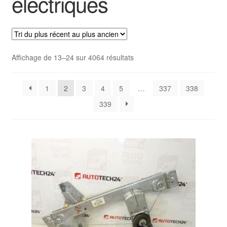
électriques
Livraison internationale
Mon compte
Trié
Affichage de 13–24 sur 4064 résultats
Paiements
du
plus
Panier
1
2
3
4
5
…
337
338
récent
au
339
plus
Plainte
ancien
Politique de confidentialité
Procédure de Réclamation
Termes et conditions