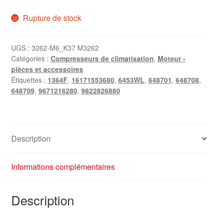
Rupture de stock
UGS :
3262-M6_K37 M3262
Catégories :
Compresseurs de climatisation
,
Moteur -
pièces et accessoires
Étiquettes :
1364F
,
16171553680
,
6453WL
,
648701
,
648708
,
648709
,
9671216280
,
9822826880
Description
Informations complémentaires
Description