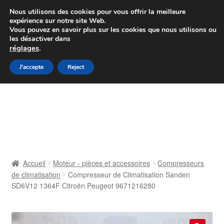
Colissimo livraison à partir de 7 EUR
Nous utilisons des cookies pour vous offrir la meilleure
expérience sur notre site Web.
Du lundi au vendredi de 9 h à 16 h
Vous pouvez en savoir plus sur les cookies que nous utilisons ou
les désactiver dans
07 55 53 95 66
réglages
.
Aller
Aller
J'accepte
Reject
Menu
à
au
la
contenu
Accueil
navigation
À propos de nous
Caisse
Accueil
Moteur - pièces et accessoires
Compresseurs
de climatisation
Compresseur de Climatisation Sanden
Contact
SD6V12 1364F Citroën Peugeot 9671216280
Livraison