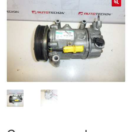
Livraison internationale
🔍
Mon compte
Paiements
Panier
Plainte
Politique de confidentialité
Procédure de Réclamation
Termes et conditions