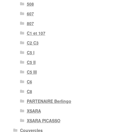
508
607
807
C1 et 107
C2 C3
C5 I
C5 II
C5 III
C6
C8
PARTENAIRE Berlingo
XSARA
XSARA PICASSO
Couvercles