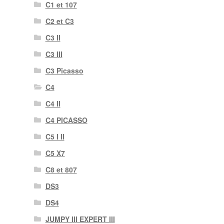
C1 et 107
C2 et C3
C3 II
C3 III
C3 Picasso
C4
C4 II
C4 PICASSO
C5 I II
C5 X7
C8 et 807
DS3
DS4
JUMPY III EXPERT III