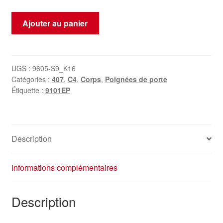
quantité
Ajouter au panier
de
Poignée
de
porte
UGS :
9605-S9_K16
Catégories :
407
,
C4
,
Corps
,
Poignées de porte
conducteur
Étiquette :
9101EP
Citroën
Peugeot
KKQD
9101EP
Description
Informations complémentaires
Description