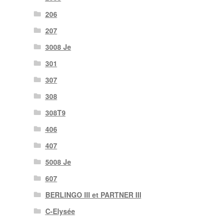
206
207
3008 Je
301
307
308
308T9
406
407
5008 Je
607
BERLINGO III et PARTNER III
C-Elysée