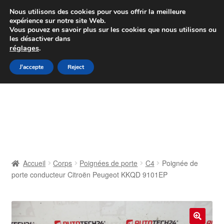
Colissimo livraison à partir de 7 EUR
Nous utilisons des cookies pour vous offrir la meilleure
expérience sur notre site Web.
Du lundi au vendredi de 9 h à 16 h
Vous pouvez en savoir plus sur les cookies que nous utilisons ou
les désactiver dans
07 55 53 95 66
réglages
.
Aller
Aller
J'accepte
Reject
Menu
à
au
la
contenu
Accueil
navigation
À propos de nous
Caisse
Accueil
Corps
Poignées de porte
C4
Poignée de
porte conducteur Citroën Peugeot KKQD 9101EP
Contact
Livraison