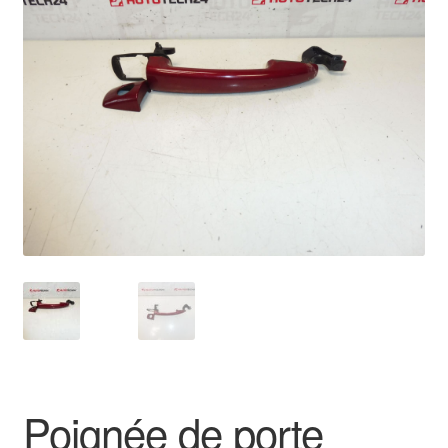
🔍
Livraison internationale
Mon compte
Paiements
Panier
Plainte
Politique de confidentialité
Procédure de Réclamation
Termes et conditions
Poignée de porte