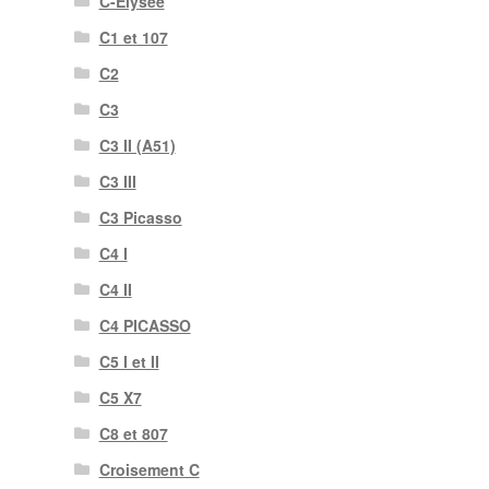
C-Elysée
C1 et 107
C2
C3
C3 II (A51)
C3 III
C3 Picasso
C4 I
C4 II
C4 PICASSO
C5 I et II
C5 X7
C8 et 807
Croisement C