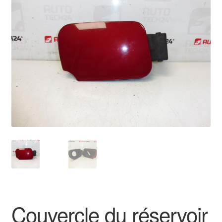
🔍
Livraison internationale
Mon compte
Paiements
Panier
Plainte
Politique de confidentialité
Procédure de Réclamation
Termes et conditions
Couvercle du réservoir