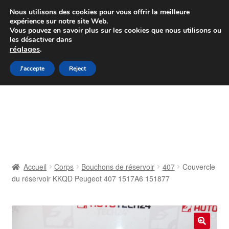
Colissimo livraison à partir de 7 EUR
Nous utilisons des cookies pour vous offrir la meilleure
expérience sur notre site Web.
Du lundi au vendredi de 9 h à 16 h
Vous pouvez en savoir plus sur les cookies que nous utilisons ou
les désactiver dans
07 55 53 95 66
réglages
.
Aller
Aller
J'accepte
Reject
Menu
à
au
la
contenu
Accueil
navigation
À propos de nous
Caisse
Accueil
Corps
Bouchons de réservoir
407
Couvercle
du réservoir KKQD Peugeot 407 1517A6 151877
Contact
Livraison