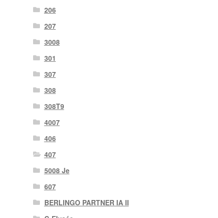
206
207
3008
301
307
308
308T9
4007
406
407
5008 Je
607
BERLINGO PARTNER IA II