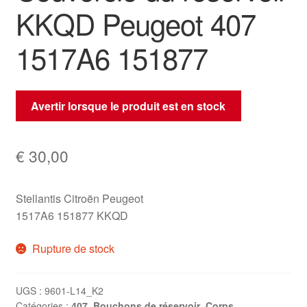
KKQD Peugeot 407
1517A6 151877
Avertir lorsque le produit est en stock
€
30,00
Stellantis Citroën Peugeot
1517A6 151877 KKQD
Rupture de stock
UGS :
9601-L14_K2
Catégories :
407
,
Bouchons de réservoir
,
Corps