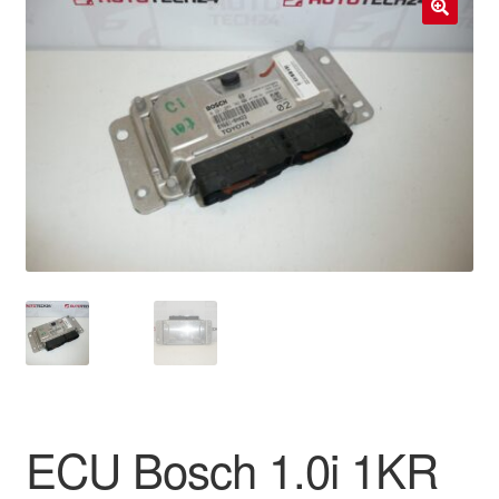
Livraison internationale
🔍
Mon compte
Paiements
Panier
Plainte
Politique de confidentialité
Procédure de Réclamation
Termes et conditions
ECU Bosch 1.0i 1KR