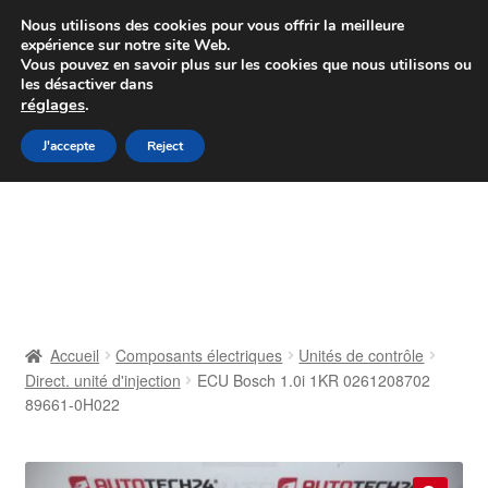
Colissimo livraison à partir de 7 EUR
Nous utilisons des cookies pour vous offrir la meilleure
expérience sur notre site Web.
Du lundi au vendredi de 9 h à 16 h
Vous pouvez en savoir plus sur les cookies que nous utilisons ou
les désactiver dans
07 55 53 95 66
réglages
.
Aller
Aller
J'accepte
Reject
Menu
à
au
la
contenu
Accueil
navigation
À propos de nous
Caisse
Accueil
Composants électriques
Unités de contrôle
Direct. unité d'injection
ECU Bosch 1.0i 1KR 0261208702
Contact
89661-0H022
Livraison