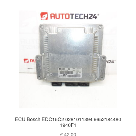
ECU Bosch EDC15C2 0281011394 9652184480
1940F1
€
42,00