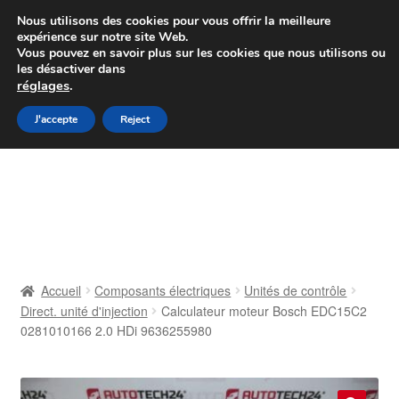
Colissimo livraison à partir de 7 EUR
Nous utilisons des cookies pour vous offrir la meilleure
expérience sur notre site Web.
Du lundi au vendredi de 9 h à 16 h
Vous pouvez en savoir plus sur les cookies que nous utilisons ou
les désactiver dans
07 55 53 95 66
réglages
.
Aller
Aller
J'accepte
Reject
Menu
à
au
la
contenu
Accueil
navigation
À propos de nous
Caisse
Accueil
Composants électriques
Unités de contrôle
Direct. unité d'injection
Calculateur moteur Bosch EDC15C2
Contact
0281010166 2.0 HDi 9636255980
Livraison