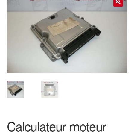
Livraison internationale
🔍
Mon compte
Paiements
Panier
Plainte
Politique de confidentialité
Procédure de Réclamation
Termes et conditions
Calculateur moteur