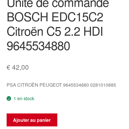
Unité de commande
BOSCH EDC15C2
Citroën C5 2.2 HDI
9645534880
€
42,00
PSA CITROËN PEUGEOT 9645534880 0281010885
1 en stock
quantité
Ajouter au panier
de