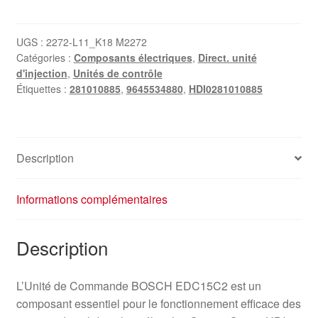
Unité
de
commande
UGS :
2272-L11_K18 M2272
Catégories :
Composants électriques
,
Direct. unité
BOSCH
d'injection
,
Unités de contrôle
EDC15C2
Étiquettes :
281010885
,
9645534880
,
HDI0281010885
Citroën
C5
2.2
HDI
Description
9645534880
Informations complémentaires
Description
L’Unité de Commande BOSCH EDC15C2 est un
composant essentiel pour le fonctionnement efficace des