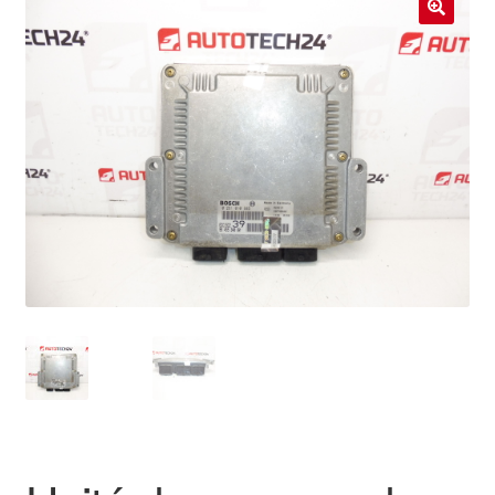
Livraison internationale
🔍
Mon compte
Paiements
Panier
Plainte
Politique de confidentialité
Procédure de Réclamation
Termes et conditions