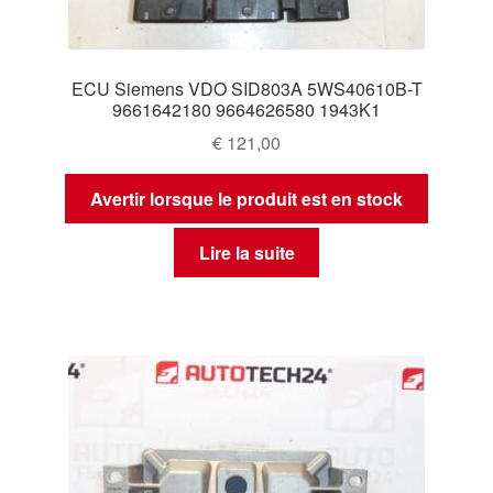
ECU Siemens VDO SID803A 5WS40610B-T
9661642180 9664626580 1943K1
€
121,00
Avertir lorsque le produit est en stock
Lire la suite