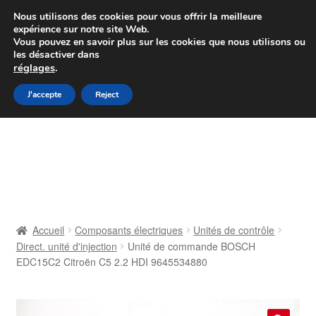
Colissimo livraison à partir de 7 EUR
Nous utilisons des cookies pour vous offrir la meilleure
expérience sur notre site Web.
Du lundi au vendredi de 9 h à 16 h
Vous pouvez en savoir plus sur les cookies que nous utilisons ou
les désactiver dans
07 55 53 95 66
réglages
.
Aller
Aller
J'accepte
Reject
Menu
à
au
la
contenu
Accueil
navigation
À propos de nous
Caisse
Accueil
Composants électriques
Unités de contrôle
Direct. unité d'injection
Unité de commande BOSCH
Contact
EDC15C2 Citroën C5 2.2 HDI 9645534880
Livraison