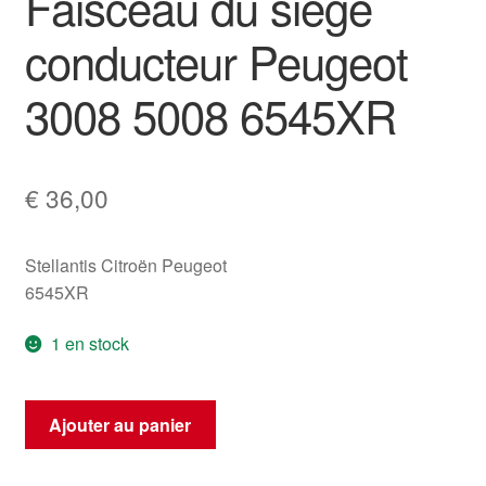
Faisceau du siège
conducteur Peugeot
3008 5008 6545XR
€
36,00
Stellantis Citroën Peugeot
6545XR
1 en stock
quantité
Ajouter au panier
de
Faisceau