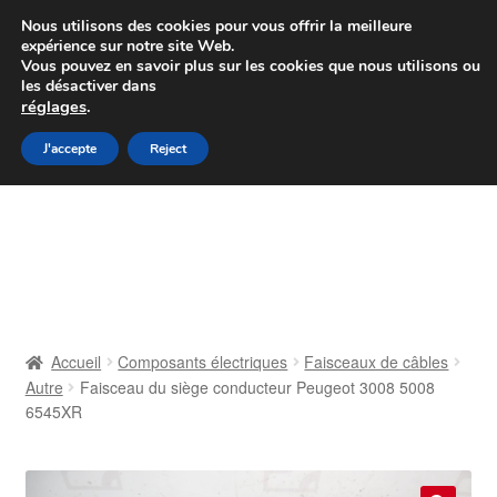
Colissimo livraison à partir de 7 EUR
Nous utilisons des cookies pour vous offrir la meilleure
expérience sur notre site Web.
Du lundi au vendredi de 9 h à 16 h
Vous pouvez en savoir plus sur les cookies que nous utilisons ou
les désactiver dans
07 55 53 95 66
réglages
.
Aller
Aller
J'accepte
Reject
Menu
à
au
la
contenu
Accueil
navigation
À propos de nous
Caisse
Accueil
Composants électriques
Faisceaux de câbles
Autre
Faisceau du siège conducteur Peugeot 3008 5008
Contact
6545XR
Livraison