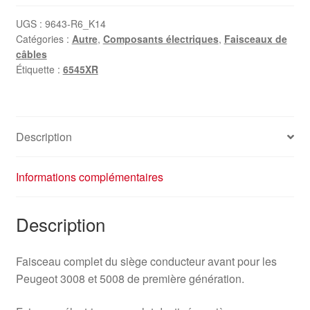
du
siège
UGS :
9643-R6_K14
Catégories :
Autre
,
Composants électriques
,
Faisceaux de
conducteur
câbles
Peugeot
Étiquette :
6545XR
3008
5008
6545XR
Description
Informations complémentaires
Description
Faisceau complet du siège conducteur avant pour les
Peugeot 3008 et 5008 de première génération.