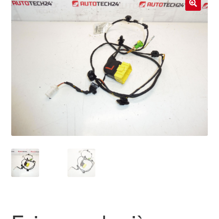
Livraison internationale
🔍
Mon compte
Paiements
Panier
Plainte
Politique de confidentialité
Procédure de Réclamation
Termes et conditions