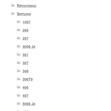
Rétroviseur
Serrures
1007
206
207
3008 Je
301
307
308
308T9
406
407
5008 Je