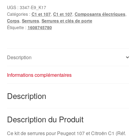
UGS :
3347-E9_K17
Catégories :
C1 et 107
,
C1 et 107
,
Composants électriques
,
Corps
,
Serrures
,
Serrures et clés de porte
Étiquette :
1608745780
Description
Informations complémentaires
Description
Description du Produit
Ce kit de serrures pour Peugeot 107 et Citroën C1 (Réf.