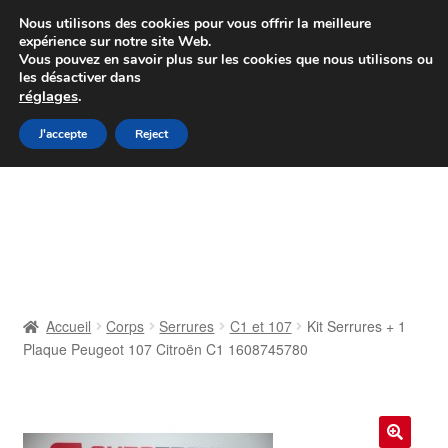
Colissimo livraison à partir de 7 EUR
Nous utilisons des cookies pour vous offrir la meilleure
expérience sur notre site Web.
Du lundi au vendredi de 9 h à 16 h
Vous pouvez en savoir plus sur les cookies que nous utilisons ou
les désactiver dans
07 55 53 95 66
réglages
.
Aller
Aller
J'accepte
Reject
Menu
à
au
la
contenu
Accueil
navigation
À propos de nous
Caisse
Accueil
Corps
Serrures
C1 et 107
Kit Serrures + 1
Plaque Peugeot 107 Citroën C1 1608745780
Contact
Livraison