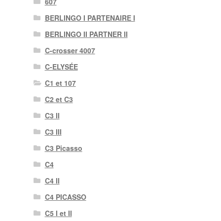
607
BERLINGO I PARTENAIRE I
BERLINGO II PARTNER II
C-crosser 4007
C-ELYSÉE
C1 et 107
C2 et C3
C3 II
C3 III
C3 Picasso
C4
C4 II
C4 PICASSO
C5 I et II