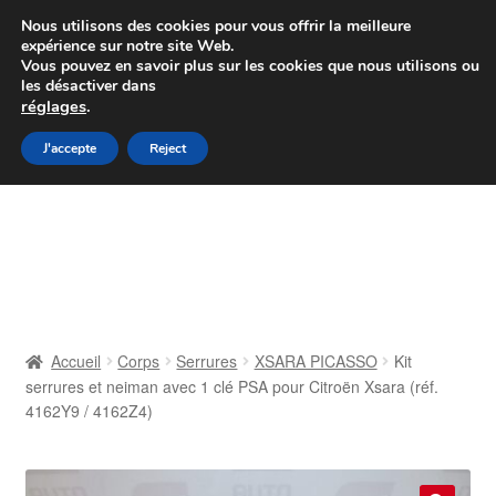
Colissimo livraison à partir de 7 EUR
Nous utilisons des cookies pour vous offrir la meilleure
expérience sur notre site Web.
Du lundi au vendredi de 9 h à 16 h
Vous pouvez en savoir plus sur les cookies que nous utilisons ou
les désactiver dans
07 55 53 95 66
réglages
.
Aller
Aller
J'accepte
Reject
Menu
à
au
la
contenu
Accueil
navigation
À propos de nous
Caisse
Accueil
Corps
Serrures
XSARA PICASSO
Kit
serrures et neiman avec 1 clé PSA pour Citroën Xsara (réf.
Contact
4162Y9 / 4162Z4)
Livraison