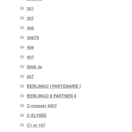
301
307
308
308T9
406
407
5008 Je
607
BERLINGO I PARTENAIRE I
BERLINGO II PARTNER II
C-crosser 4007
C-ELYSÉE
C1 et 107