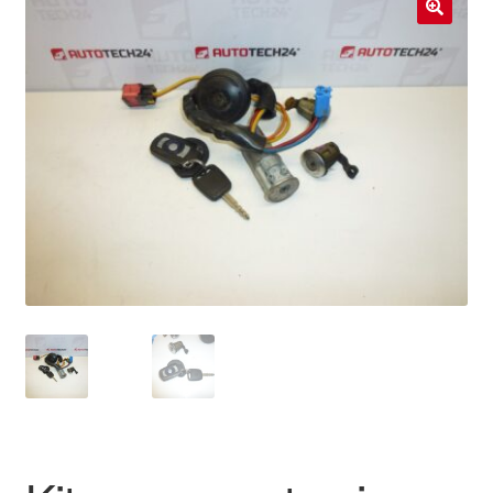
Livraison internationale
🔍
Mon compte
Paiements
Panier
Plainte
Politique de confidentialité
Procédure de Réclamation
Termes et conditions