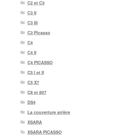
C2 et C3
C3 II
C3 III
C3 Picasso
C4
C4 II
C4 PICASSO
C5 I et II
C5 X7
C8 et 807
DS4
La couverture arrière
XSARA
XSARA PICASSO