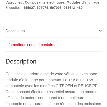
Catégories :
Composants électriques
,
Modules d'allumage
16V
Étiquettes :
155027
,
597075
,
597098
,
9634131480
et
2.0
16V
9634131480
Description
597098
Informations complémentaires
Description
Optimisez la performance de votre véhicule avec notre
module d’allumage pour moteurs 1.8 16V et 2.0 16V,
compatible avec les modèles CITROEN et PEUGEOT.
Ce composant électrique essentiel assure une amorce
efficace du moteur, contribuant à une meilleure
économie de carburant et à une réduction des émissions