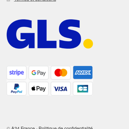
©
A24 France
-
Politique de confidentialité