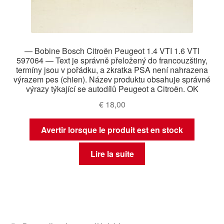
— Bobine Bosch Citroën Peugeot 1.4 VTI 1.6 VTI
597064 — Text je správně přeložený do francouzštiny,
termíny jsou v pořádku, a zkratka PSA není nahrazena
výrazem pes (chien). Název produktu obsahuje správné
výrazy týkající se autodílů Peugeot a Citroën. OK
€
18,00
Avertir lorsque le produit est en stock
Lire la suite