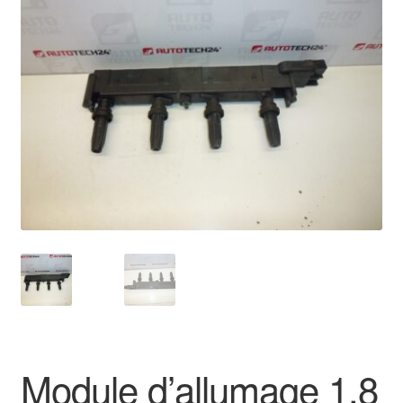
🔍
Livraison internationale
Mon compte
Paiements
Panier
Plainte
Politique de confidentialité
Procédure de Réclamation
Termes et conditions
Module d’allumage 1.8