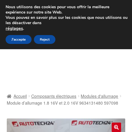
Colissimo livraison à partir de 7 EUR
Nous utilisons des cookies pour vous offrir la meilleure
expérience sur notre site Web.
Du lundi au vendredi de 9 h à 16 h
Vous pouvez en savoir plus sur les cookies que nous utilisons ou
les désactiver dans
07 55 53 95 66
réglages
.
Aller
Aller
J'accepte
Reject
Menu
à
au
la
contenu
Accueil
navigation
À propos de nous
Caisse
Accueil
Composants électriques
Modules d'allumage
Module d’allumage 1.8 16V et 2.0 16V 9634131480 597098
Contact
Livraison