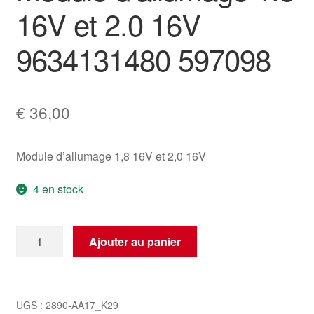
16V et 2.0 16V
9634131480 597098
€
36,00
Module d’allumage 1,8 16V et 2,0 16V
4 en stock
quantité
Ajouter au panier
de
Module
d'allumage
1.8
UGS :
2890-AA17_K29