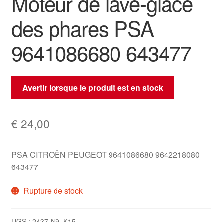
Moteur de lave-glace
des phares PSA
9641086680 643477
Avertir lorsque le produit est en stock
€
24,00
PSA CITROËN PEUGEOT 9641086680 9642218080
643477
Rupture de stock
UGS :
2437-N9_K15