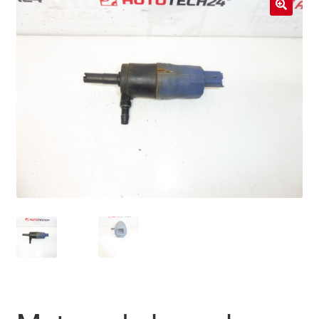
Livraison internationale
🔍
Mon compte
Paiements
Panier
Plainte
Politique de confidentialité
Procédure de Réclamation
Termes et conditions