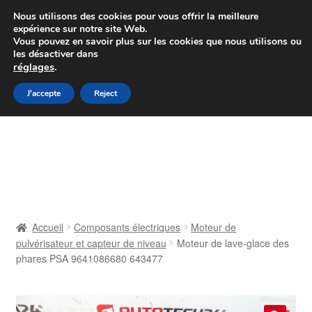
Colissimo livraison à partir de 7 EUR
Nous utilisons des cookies pour vous offrir la meilleure
expérience sur notre site Web.
Du lundi au vendredi de 9 h à 16 h
Vous pouvez en savoir plus sur les cookies que nous utilisons ou
les désactiver dans
07 55 53 95 66
réglages
.
Aller
Aller
J'accepte
Reject
Menu
à
au
la
contenu
Accueil
navigation
À propos de nous
Caisse
Accueil
Composants électriques
Moteur de
pulvérisateur et capteur de niveau
Moteur de lave-glace des
Contact
phares PSA 9641086680 643477
Livraison