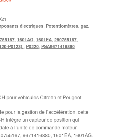
K21
posants électriques
,
Potentiomètres, gaz.
755167
,
1601AG
,
1601EA
,
280755167
,
120-P0123).
,
P0220
,
PSA9671416880
H pour véhicules Citroën et Peugeot
e pour la gestion de l’accélération, cette
 intègre un capteur de position qui
édale à l’unité de commande moteur.
0280755167, 9671416880, 1601EA, 1601AG.