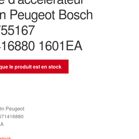
ën Peugeot Bosch
755167
416880 1601EA
sque le produit est en stock
oën Peugeot
671416880
EA
stock