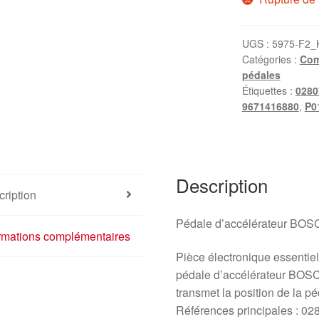
UGS :
5975-F2_
Catégories :
Com
pédales
Étiquettes :
0280
9671416880
,
P0
Description
ription
Pédale d’accélérateur BOSC
ormations complémentaires
Pièce électronique essentiell
pédale d’accélérateur BOSCH
transmet la position de la p
Références principales : 