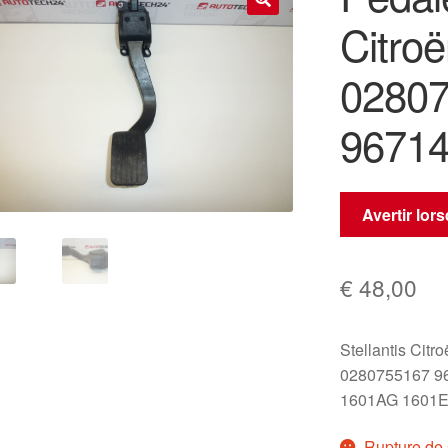
Citro
🔍
0280
9671
Avertir lor
€
48,00
Stellantis Citr
0280755167 9
1601AG 1601
Rupture de 