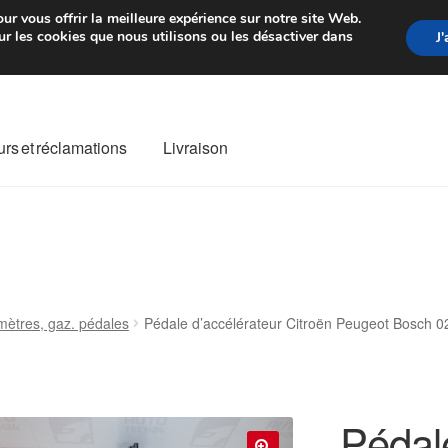
rtir de 7 EUR
Du lundi au vendre
ur vous offrir la meilleure expérience sur notre site Web.
r les cookies que nous utilisons ou les désactiver dans
J
rs et réclamations
Livraison
ivraison
Livraison internationale
Mon compte
Paiements
Panier
re de Réclamation
Termes et conditions
mètres, gaz. pédales
Pédale d’accélérateur Citroën Peugeot Bosc
Pédal