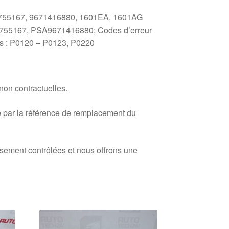
0755167, 9671416880, 1601EA, 1601AG
0755167, PSA9671416880; Codes d’erreur
s : P0120 – P0123, P0220
 non contractuelles.
 par la référence de remplacement du
usement contrôlées et nous offrons une