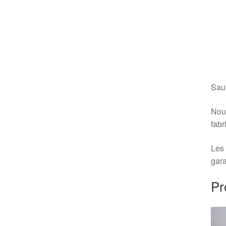
Sauf
Nous
fabr
Les 
gara
Pr