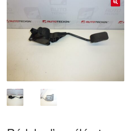
Livraison internationale
🔍
Mon compte
Paiements
Panier
Plainte
Politique de confidentialité
Procédure de Réclamation
Termes et conditions