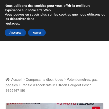
Colissimo livraison à partir de 7 EUR
Nous utilisons des cookies pour vous offrir la meilleure
expérience sur notre site Web.
Du lundi au vendredi de 9 h à 16 h
Vous pouvez en savoir plus sur les cookies que nous utilisons ou
les désactiver dans
07 55 53 95 66
réglages
.
Aller
Aller
J'accepte
Reject
Menu
à
au
la
contenu
Accueil
navigation
À propos de nous
Caisse
Accueil
Composants électriques
Potentiomètres, gaz.
pédales
Pédale d’accélérateur Citroën Peugeot Bosch
Contact
9655467180
Livraison