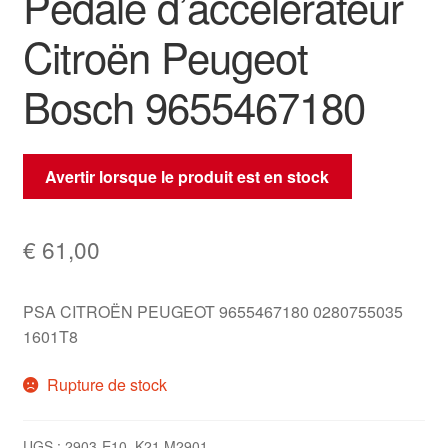
Pédale d’accélérateur
Citroën Peugeot
Bosch 9655467180
Avertir lorsque le produit est en stock
€
61,00
PSA CITROËN PEUGEOT 9655467180 0280755035
1601T8
Rupture de stock
UGS :
2903-E10_K21 M2901