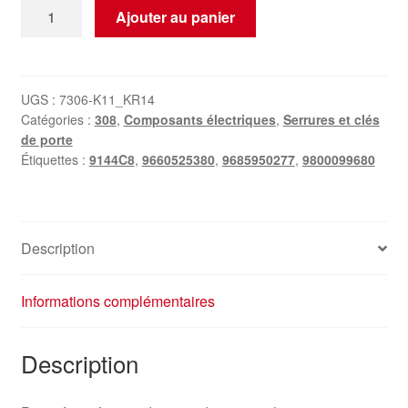
quantité
Ajouter au panier
de
Poignée
intérieure
de
UGS :
7306-K11_KR14
Catégories :
308
,
Composants électriques
,
Serrures et clés
porte
de porte
droite
Étiquettes :
9144C8
,
9660525380
,
9685950277
,
9800099680
Peugeot
308
9685950277
9660525380
Description
9144C8
Informations complémentaires
Description