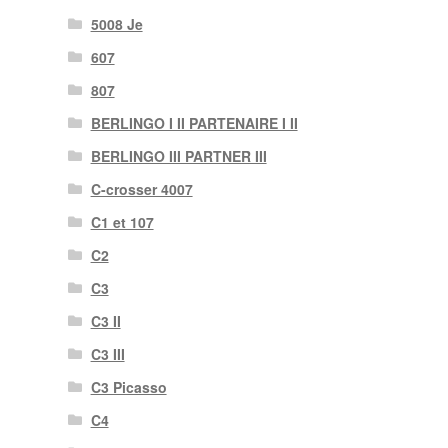
5008 Je
607
807
BERLINGO I II PARTENAIRE I II
BERLINGO III PARTNER III
C-crosser 4007
C1 et 107
C2
C3
C3 II
C3 III
C3 Picasso
C4