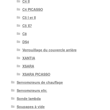
C4 II
C4 PICASSO
C5 I et II
C5 X7
C8
DS4
Verrouillage du couvercle arrière
XANTIA
XSARA
XSARA PICASSO
Servomoteurs de chauffage
Servomoteurs eltr.
Sonde lambda
Soupapes à vide