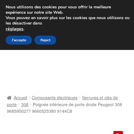
Colissimo livraison à partir de 7 EUR
Nous utilisons des cookies pour vous offrir la meilleure
expérience sur notre site Web.
Du lundi au vendredi de 9 h à 16 h
Vous pouvez en savoir plus sur les cookies que nous utilisons ou
les désactiver dans
07 55 53 95 66
réglages
.
Aller
Aller
J'accepte
Reject
Menu
à
au
la
contenu
Accueil
navigation
À propos de nous
Caisse
Accueil
Composants électriques
Serrures et clés de
porte
308
Poignée intérieure de porte droite Peugeot 308
Contact
9685950277 9660525380 9144C8
Livraison