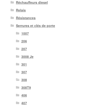
Réchauffeurs diesel
Relais
Résistances
Serrures et clés de porte
1007
206
207
3008 Je
301
307
308
308T9
406
407