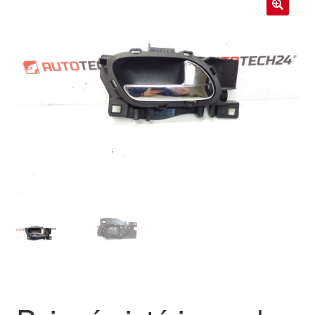
Livraison internationale
🔍
Mon compte
Paiements
Panier
Plainte
Politique de confidentialité
Procédure de Réclamation
Termes et conditions