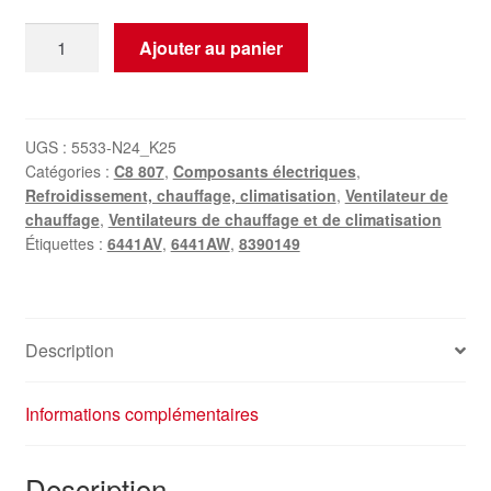
quantité
Ajouter au panier
de
Régulateur
de
ventilateur
UGS :
5533-N24_K25
Catégories :
C8 807
,
Composants électriques
,
de
Refroidissement, chauffage, climatisation
,
Ventilateur de
chauffage
chauffage
,
Ventilateurs de chauffage et de climatisation
Citroën
Étiquettes :
6441AV
,
6441AW
,
8390149
C8
Peugeot
807
8390149
Description
6441AV
6441AW
Informations complémentaires
Description