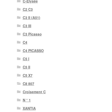
C-Elysée
C2 C3
C3 II (A51)
C3 III
C3 Picasso
C4
C4 PICASSO
C5 I
C5 II
C5 X7
C8 807
Croisement C
N ° 1
XANTIA