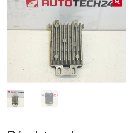
Livraison internationale
🔍
Mon compte
Paiements
Panier
Plainte
Politique de confidentialité
Procédure de Réclamation
Termes et conditions