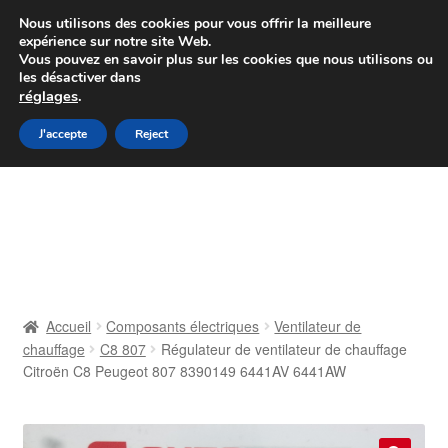
Colissimo livraison à partir de 7 EUR
Nous utilisons des cookies pour vous offrir la meilleure
expérience sur notre site Web.
Du lundi au vendredi de 9 h à 16 h
Vous pouvez en savoir plus sur les cookies que nous utilisons ou
les désactiver dans
07 55 53 95 66
réglages
.
Aller
Aller
J'accepte
Reject
Menu
à
au
la
contenu
Accueil
navigation
À propos de nous
Caisse
Accueil
Composants électriques
Ventilateur de
chauffage
C8 807
Régulateur de ventilateur de chauffage
Contact
Citroën C8 Peugeot 807 8390149 6441AV 6441AW
Livraison