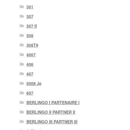
301
307
307 II
308
308T9
4007
406
407
5008 Je
607
BERLINGO I PARTENAIRE I
BERLINGO II PARTNER II
BERLINGO III PARTNER III