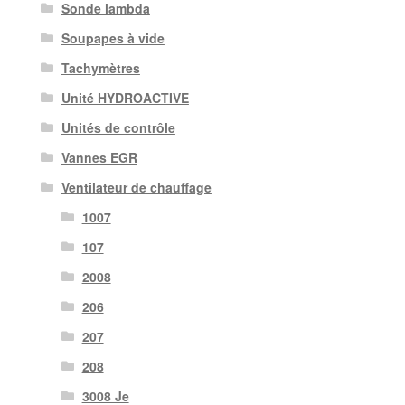
Sonde lambda
Soupapes à vide
Tachymètres
Unité HYDROACTIVE
Unités de contrôle
Vannes EGR
Ventilateur de chauffage
1007
107
2008
206
207
208
3008 Je