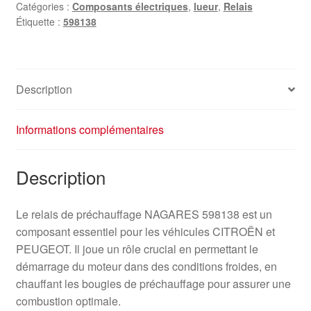
Catégories :
Composants électriques
,
lueur
,
Relais
NAGARES
Étiquette :
598138
598138
Description
Informations complémentaires
Description
Le relais de préchauffage NAGARES 598138 est un
composant essentiel pour les véhicules CITROËN et
PEUGEOT. Il joue un rôle crucial en permettant le
démarrage du moteur dans des conditions froides, en
chauffant les bougies de préchauffage pour assurer une
combustion optimale.