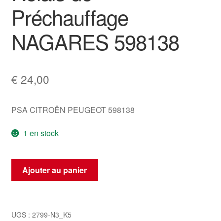
Préchauffage
NAGARES 598138
€
24,00
PSA CITROËN PEUGEOT 598138
1 en stock
quantité
Ajouter au panier
de
Relais
de
Préchauffage
UGS :
2799-N3_K5