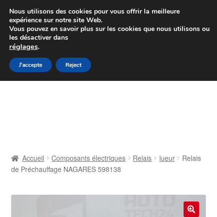
Colissimo livraison à partir de 7 EUR
Nous utilisons des cookies pour vous offrir la meilleure
expérience sur notre site Web.
Du lundi au vendredi de 9 h à 16 h
Vous pouvez en savoir plus sur les cookies que nous utilisons ou
les désactiver dans
07 55 53 95 66
réglages
.
Aller
Aller
J'accepte
Reject
Menu
à
au
la
contenu
Accueil
navigation
À propos de nous
Caisse
Accueil
Composants électriques
Relais
lueur
Relais
de Préchauffage NAGARES 598138
Contact
Livraison