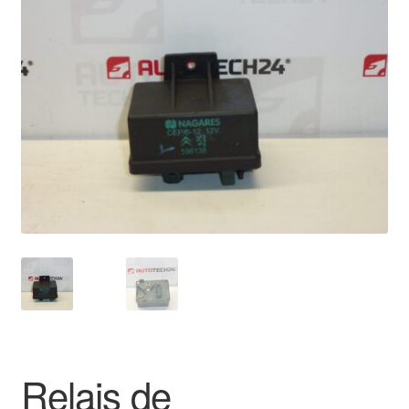
🔍
Livraison internationale
Mon compte
Paiements
Panier
Plainte
Politique de confidentialité
Procédure de Réclamation
Termes et conditions
Relais de