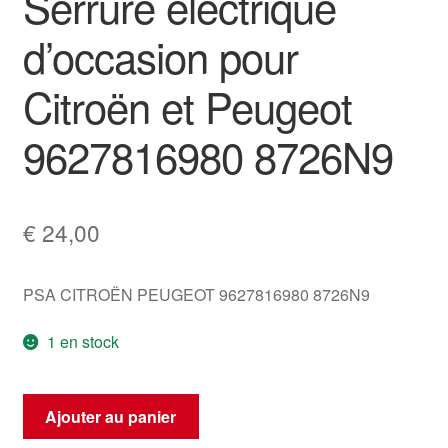
Serrure électrique
d’occasion pour
Citroën et Peugeot
9627816980 8726N9
€
24,00
PSA CITROËN PEUGEOT 9627816980 8726N9
1 en stock
quantité
Ajouter au panier
de