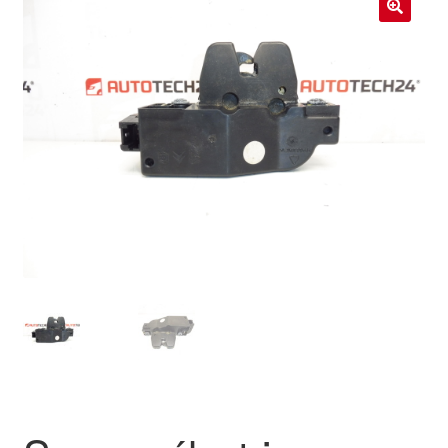
Livraison internationale
🔍
Mon compte
Paiements
Panier
Plainte
Politique de confidentialité
Procédure de Réclamation
Termes et conditions