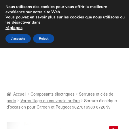
Colissimo livraison à partir de 7 EUR
Nous utilisons des cookies pour vous offrir la meilleure
expérience sur notre site Web.
Du lundi au vendredi de 9 h à 16 h
Vous pouvez en savoir plus sur les cookies que nous utilisons ou
les désactiver dans
07 55 53 95 66
réglages
.
Aller
Aller
J'accepte
Reject
Menu
à
au
la
contenu
Accueil
navigation
À propos de nous
Caisse
Accueil
Composants électriques
Serrures et clés de
porte
Verrouillage du couvercle arrière
Serrure électrique
Contact
d’occasion pour Citroën et Peugeot 9627816980 8726N9
Livraison