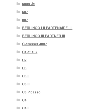
5008 Je
607
807
BERLINGO I II PARTENAIRE I II
BERLINGO III PARTNER III
C-crosser 4007
C1 et 107
C2
C3
C3 II
C3 III
C3 Picasso
C4
C4 II