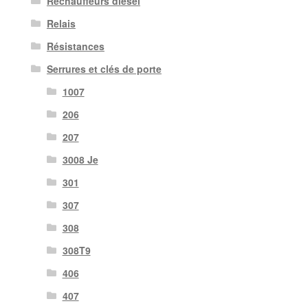
Réchauffeurs diesel
Relais
Résistances
Serrures et clés de porte
1007
206
207
3008 Je
301
307
308
308T9
406
407