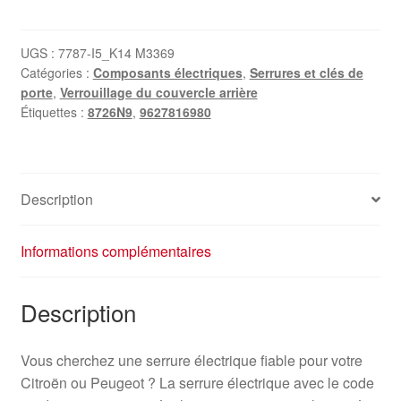
Serrure
électrique
d'occasion
UGS :
7787-I5_K14 M3369
Catégories :
Composants électriques
,
Serrures et clés de
pour
porte
,
Verrouillage du couvercle arrière
Citroën
Étiquettes :
8726N9
,
9627816980
et
Peugeot
9627816980
8726N9
Description
Informations complémentaires
Description
Vous cherchez une serrure électrique fiable pour votre
Citroën ou Peugeot ? La serrure électrique avec le code