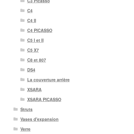
C3 Picasso
C4
C4 II
C4 PICASSO
C5 I et II
C5 X7
C8 et 807
DS4
La couverture arrière
XSARA
XSARA PICASSO
Struts
Vases d'expansion
Verre