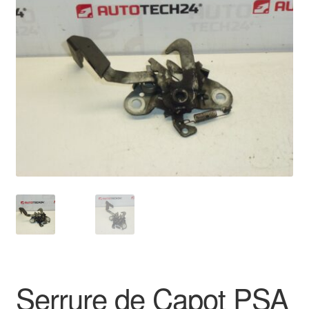
🔍
Livraison internationale
Mon compte
Paiements
Panier
Plainte
Politique de confidentialité
Procédure de Réclamation
Termes et conditions
Serrure de Capot PSA