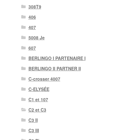
308T9
406
407
5008 Je
607
BERLINGO I PARTENAIRE I
BERLINGO II PARTNER II
C-crosser 4007
C-ELYSÉE
C1 et 107
C2 et C3
C3 II
C3 III