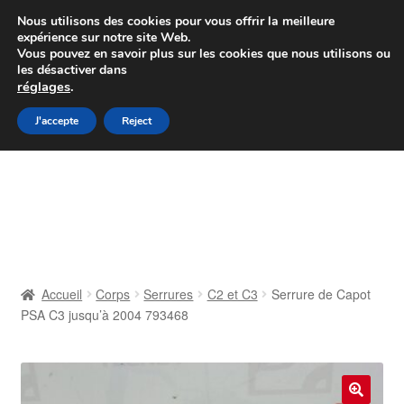
Colissimo livraison à partir de 7 EUR
Nous utilisons des cookies pour vous offrir la meilleure
expérience sur notre site Web.
Du lundi au vendredi de 9 h à 16 h
Vous pouvez en savoir plus sur les cookies que nous utilisons ou
les désactiver dans
07 55 53 95 66
réglages
.
Aller
Aller
J'accepte
Reject
Menu
à
au
la
contenu
Accueil
navigation
À propos de nous
Caisse
Accueil
Corps
Serrures
C2 et C3
Serrure de Capot
PSA C3 jusqu’à 2004 793468
Contact
Livraison