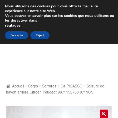
Colissimo livraison à partir de 7 EUR
Nous utilisons des cookies pour vous offrir la meilleure
expérience sur notre site Web.
Du lundi au vendredi de 9 h à 16 h
Vous pouvez en savoir plus sur les cookies que nous utilisons ou
les désactiver dans
07 55 53 95 66
réglages
.
Aller
Aller
J'accepte
Reject
Menu
à
au
la
contenu
Accueil
navigation
À propos de nous
Caisse
Accueil
Corps
Serrures
C4 PICASSO
Serrure de
hayon arrière Citroën Peugeot 9671153780 8719G5
Contact
Livraison