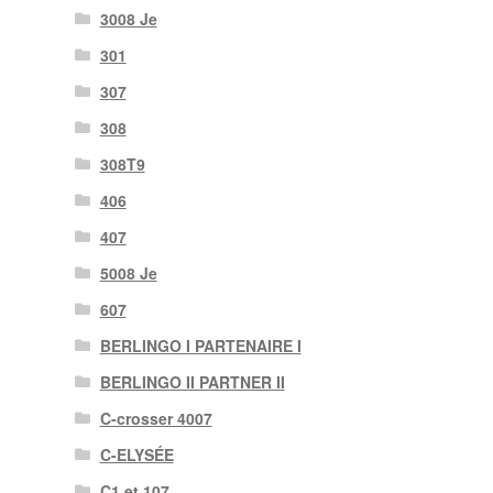
3008 Je
301
307
308
308T9
406
407
5008 Je
607
BERLINGO I PARTENAIRE I
BERLINGO II PARTNER II
C-crosser 4007
C-ELYSÉE
C1 et 107