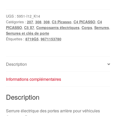
Serrure
de
hayon
UGS :
5951-I12_K14
Catégories :
207
,
308
,
308
,
C3 Picasso
,
C4 PICASSO
,
C4
arrière
PICASSO
,
C5 X7
,
Composants électriques
,
Corps
,
Serrures
,
Citroën
Serrures et clés de porte
Peugeot
Étiquettes :
8719G5
,
9671153780
9671153780
8719G5
Description
Informations complémentaires
Description
Serrure électrique des portes arrière pour véhicules