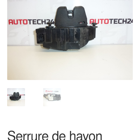
🔍
Livraison internationale
Mon compte
Paiements
Panier
Plainte
Politique de confidentialité
Procédure de Réclamation
Termes et conditions
Serrure de hayon