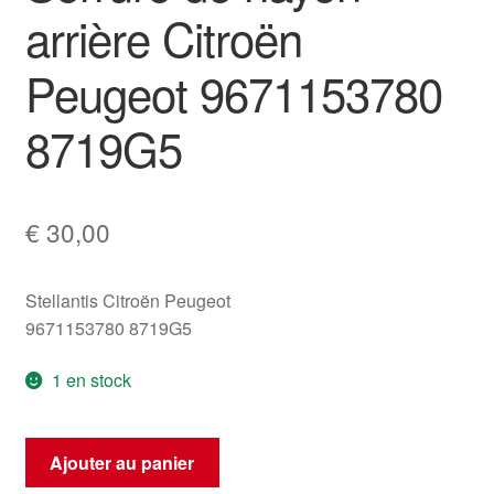
arrière Citroën
Peugeot 9671153780
8719G5
€
30,00
Stellantis Citroën Peugeot
9671153780 8719G5
1 en stock
quantité
Ajouter au panier
de