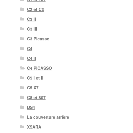
C2 et C3
C3 II
C3 III
C3 Picasso
C4
C4 II
C4 PICASSO
C5 I et II
C5 X7
C8 et 807
DS4
La couverture arrière
XSARA