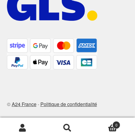
©
A24 France
-
Politique de confidentialité
0
Recherche
Recherche
pour :