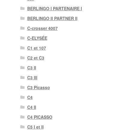
BERLINGO I PARTENAIRE I
BERLINGO II PARTNER II
C-crosser 4007
C-ELYSÉE
C1 et 107
C2 et C3
C3 II
C3 III
C3 Picasso
C4
C4 II
C4 PICASSO
C5 I et II