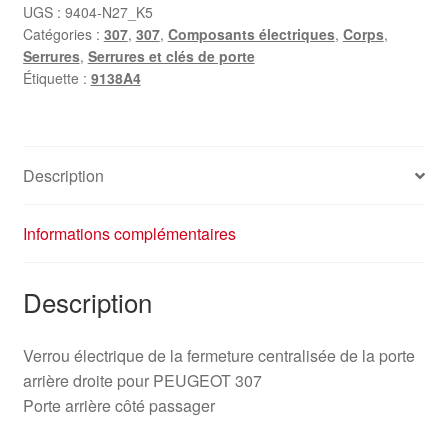
la
UGS :
9404-N27_K5
Catégories :
307
,
307
,
Composants électriques
,
Corps
,
porte
Serrures
,
Serrures et clés de porte
arrière
Étiquette :
9138A4
droite
Peugeot
307
9138A4
Description
Informations complémentaires
Description
Verrou électrique de la fermeture centralisée de la porte
arrière droite pour PEUGEOT 307
Porte arrière côté passager