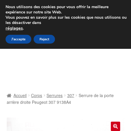
Colissimo livraison à partir de 7 EUR
Nous utilisons des cookies pour vous offrir la meilleure
expérience sur notre site Web.
Du lundi au vendredi de 9 h à 16 h
Vous pouvez en savoir plus sur les cookies que nous utilisons ou
les désactiver dans
07 55 53 95 66
réglages
.
Aller
Aller
J'accepte
Reject
Menu
à
au
la
contenu
Accueil
navigation
À propos de nous
Caisse
Accueil
Corps
Serrures
307
Serrure de la porte
arrière droite Peugeot 307 9138A4
Contact
Livraison