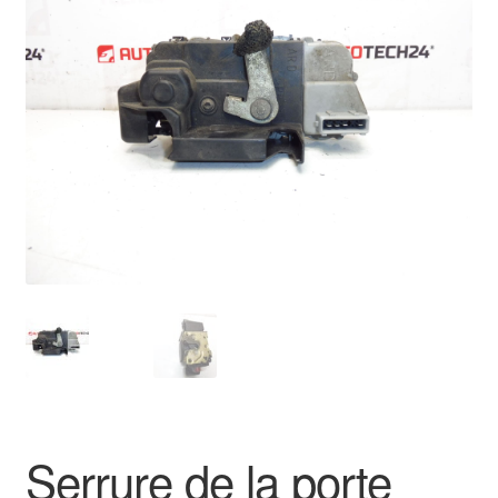
🔍
Livraison internationale
Mon compte
Paiements
Panier
Plainte
Politique de confidentialité
Procédure de Réclamation
Termes et conditions
Serrure de la porte