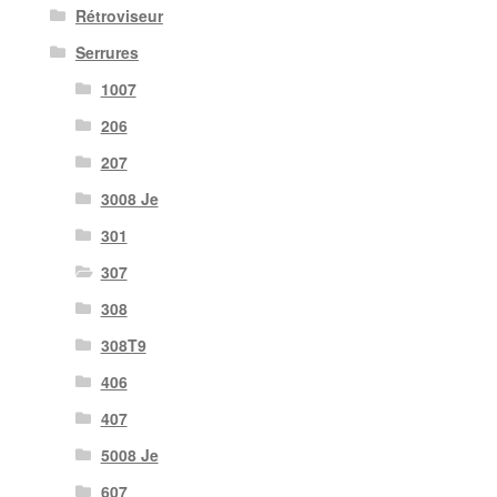
Rétroviseur
Serrures
1007
206
207
3008 Je
301
307
308
308T9
406
407
5008 Je
607