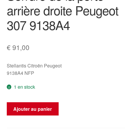
arrière droite Peugeot
307 9138A4
€
91,00
Stellantis Citroën Peugeot
9138A4 NFP
1 en stock
quantité
Ajouter au panier
de
Serrure
de