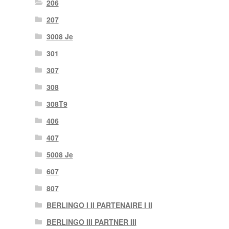
206
207
3008 Je
301
307
308
308T9
406
407
5008 Je
607
807
BERLINGO I II PARTENAIRE I II
BERLINGO III PARTNER III