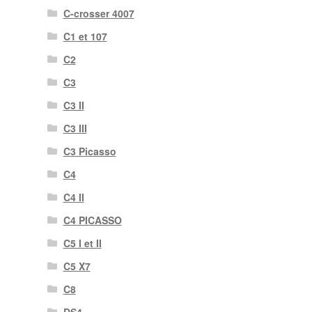
C-crosser 4007
C1 et 107
C2
C3
C3 II
C3 III
C3 Picasso
C4
C4 II
C4 PICASSO
C5 I et II
C5 X7
C8
DS4