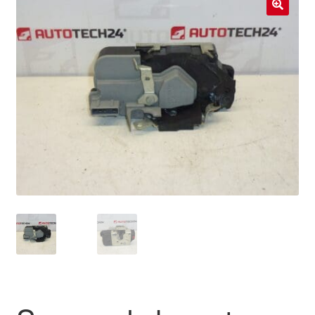
Livraison internationale
🔍
Mon compte
Paiements
Panier
Plainte
Politique de confidentialité
Procédure de Réclamation
Termes et conditions