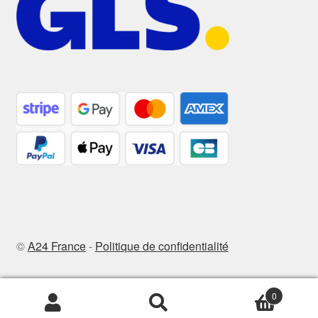
©
A24 France
-
Politique de confidentialité
0
Recherche
Recherche