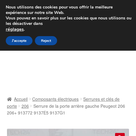
Colissimo livraison à partir de 7 EUR
Nous utilisons des cookies pour vous offrir la meilleure
expérience sur notre site Web.
Du lundi au vendredi de 9 h à 16 h
Vous pouvez en savoir plus sur les cookies que nous utilisons ou
les désactiver dans
07 55 53 95 66
réglages
.
Aller
Aller
J'accepte
Reject
Menu
à
au
la
contenu
Accueil
navigation
À propos de nous
Caisse
Accueil
Composants électriques
Serrures et clés de
porte
206
Serrure de la porte arrière gauche Peugeot 206
Contact
206+ 913772 9137E5 9137G1
Livraison