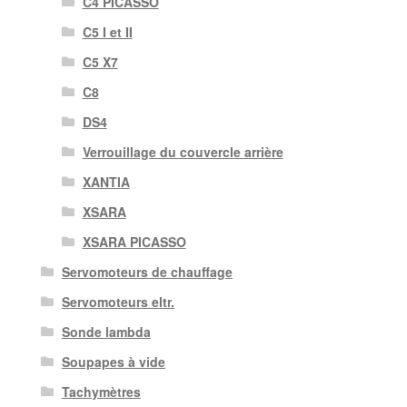
C4 PICASSO
C5 I et II
C5 X7
C8
DS4
Verrouillage du couvercle arrière
XANTIA
XSARA
XSARA PICASSO
Servomoteurs de chauffage
Servomoteurs eltr.
Sonde lambda
Soupapes à vide
Tachymètres