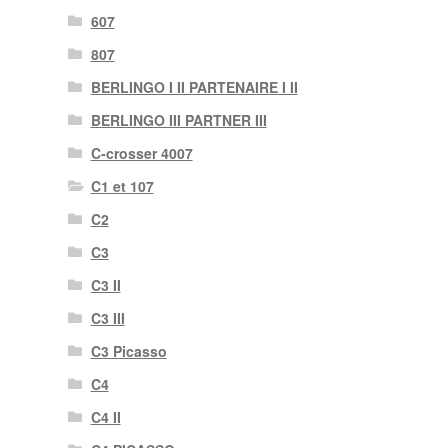
607
807
BERLINGO I II PARTENAIRE I II
BERLINGO III PARTNER III
C-crosser 4007
C1 et 107
C2
C3
C3 II
C3 III
C3 Picasso
C4
C4 II