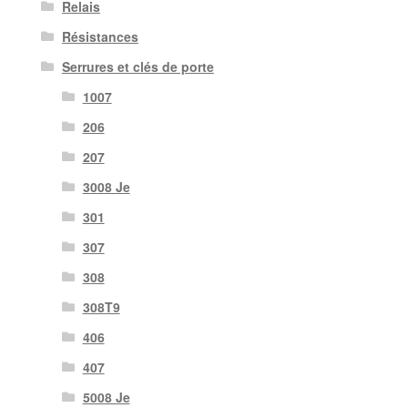
Relais
Résistances
Serrures et clés de porte
1007
206
207
3008 Je
301
307
308
308T9
406
407
5008 Je