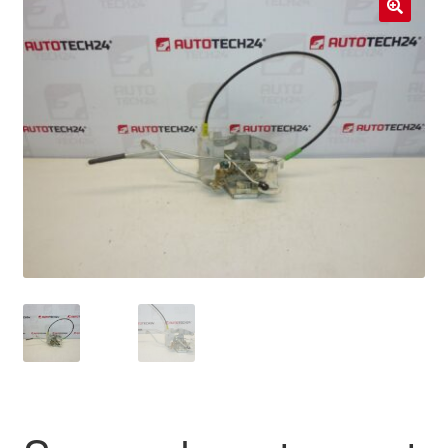
Livraison internationale
🔍
Mon compte
Paiements
Panier
Plainte
Politique de confidentialité
Procédure de Réclamation
Termes et conditions