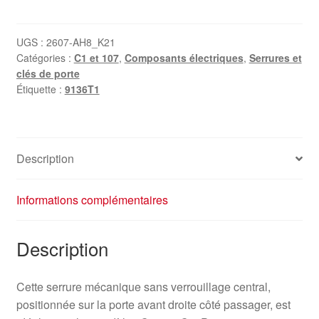
Serrure
de
porte
UGS :
2607-AH8_K21
Catégories :
C1 et 107
,
Composants électriques
,
Serrures et
avant
clés de porte
droite
Étiquette :
9136T1
pour
Citroën
C1
et
Description
PSA
Peugeot
Informations complémentaires
107
9136T1
Description
Cette serrure mécanique sans verrouillage central,
positionnée sur la porte avant droite côté passager, est