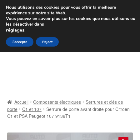
Colissimo livraison à partir de 7 EUR
Nous utilisons des cookies pour vous offrir la meilleure
expérience sur notre site Web.
Du lundi au vendredi de 9 h à 16 h
Vous pouvez en savoir plus sur les cookies que nous utilisons ou
les désactiver dans
07 55 53 95 66
réglages
.
Aller
Aller
J'accepte
Reject
Menu
à
au
la
contenu
Accueil
navigation
À propos de nous
Caisse
Accueil
Composants électriques
Serrures et clés de
porte
C1 et 107
Serrure de porte avant droite pour Citroën
Contact
C1 et PSA Peugeot 107 9136T1
Livraison