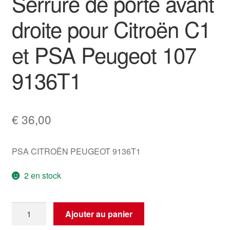
Serrure de porte avant
droite pour Citroën C1
et PSA Peugeot 107
9136T1
€
36,00
PSA CITROËN PEUGEOT 9136T1
2 en stock
quantité
Ajouter au panier
de