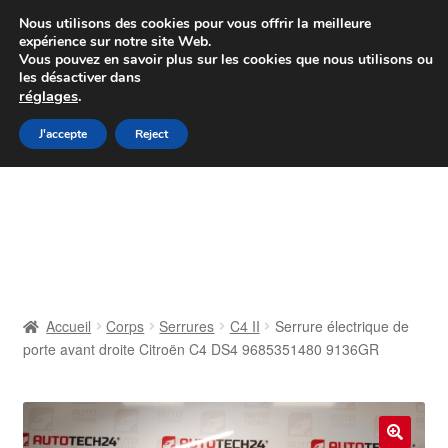
Colissimo livraison à partir de 7 EUR
Nous utilisons des cookies pour vous offrir la meilleure
expérience sur notre site Web.
Du lundi au vendredi de 9 h à 16 h
Vous pouvez en savoir plus sur les cookies que nous utilisons ou
les désactiver dans
07 55 53 95 66
réglages
.
Aller
Aller
J'accepte
Reject
Menu
à
au
la
contenu
Accueil
navigation
À propos de nous
Caisse
Accueil
Corps
Serrures
C4 II
Serrure électrique de
porte avant droite Citroën C4 DS4 9685351480 9136GR
Contact
Livraison