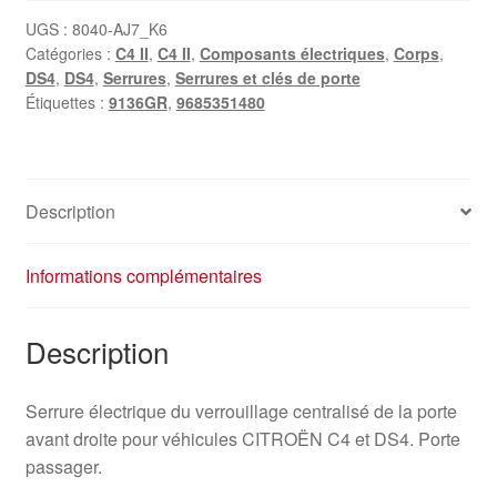
UGS :
8040-AJ7_K6
Catégories :
C4 II
,
C4 II
,
Composants électriques
,
Corps
,
DS4
,
DS4
,
Serrures
,
Serrures et clés de porte
Étiquettes :
9136GR
,
9685351480
Description
Informations complémentaires
Description
Serrure électrique du verrouillage centralisé de la porte
avant droite pour véhicules CITROËN C4 et DS4. Porte
passager.