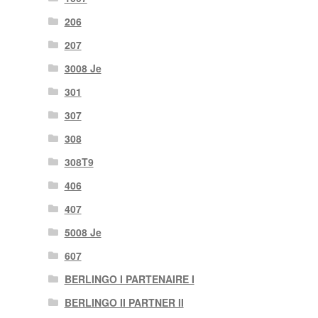
206
207
3008 Je
301
307
308
308T9
406
407
5008 Je
607
BERLINGO I PARTENAIRE I
BERLINGO II PARTNER II