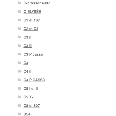
C-crosser 4007
C-ELYSÉE
C1 et 107
C2 et C3
C3 II
C3 III
C3 Picasso
C4
C4 II
C4 PICASSO
C5 I et II
C5 X7
C8 et 807
DS4