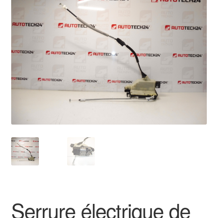
🔍
Livraison internationale
Mon compte
Paiements
Panier
Plainte
Politique de confidentialité
Procédure de Réclamation
Termes et conditions
Serrure électrique de