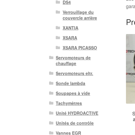
DS4
gara
Verrouillage du
couvercle arrière
Pr
XANTIA
XSARA
XSARA PICASSO
Servomoteurs de
chauffage
Servomoteurs eltr.
Sonde lambda
Soupapes à vide
Tachymètres
S
Unité HYDROACTIVE
a
Unités de contrôle
Vannes EGR