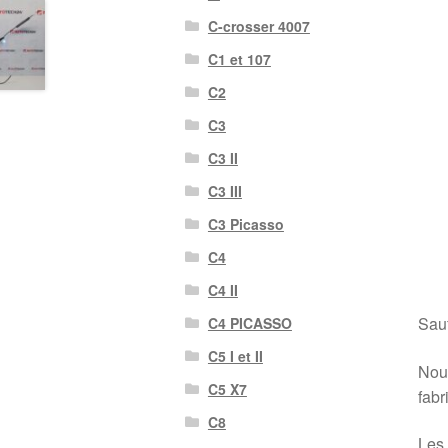
C-crosser 4007
C1 et 107
C2
C3
C3 II
C3 III
C3 Picasso
C4
C4 II
Sauf
C4 PICASSO
C5 I et II
Nous
C5 X7
fabr
C8
Les 