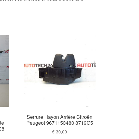
Serrure Hayon Arrière Citroën
te
Peugeot 9671153480 8719G5
08
€
30,00