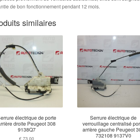
ntie de bon fonctionnement pendant 12 mois.
oduits similaires
errure électrique de porte
Serrure électrique de
rrière droite Peugeot 308
verrouillage centralisé por
9138Q7
arrière gauche Peugeot 3
732108 9137V0
€
73,00