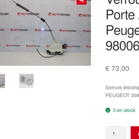
Porte 
🔍
Peuge
9800
€
73,00
Serrure électriq
PEUGEOT 30
3 en stock
quantité
de