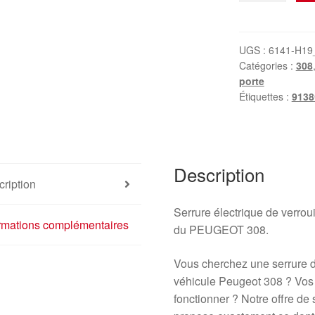
Verrou
Électrique
de
UGS :
6141-H19
Catégories :
308
Porte
porte
Arrière
Étiquettes :
913
Droite
Peugeot
308
9138Z3
Description
9800617280
ription
Serrure électrique de verroui
ormations complémentaires
du PEUGEOT 308.
Vous cherchez une serrure de
véhicule Peugeot 308 ? Vos p
fonctionner ? Notre offre de 