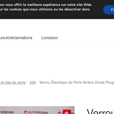
rtir de 7 EUR
Du lundi au vendre
ur vous offrir la meilleure expérience sur notre site Web.
r les cookies que nous utilisons ou les désactiver dans
J
rs et réclamations
Livraison
ivraison
Livraison internationale
Mon compte
Paiements
Panier
re de Réclamation
Termes et conditions
 et clés de porte
308
Verrou Électrique de Porte Arrière Droite P
Verrou