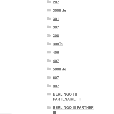
207
3008 Je
301
307
308
308T9
406
407
5008 Je
607
807
BERLINGO I II
PARTENAIRE I II
BERLINGO III PARTNER
III