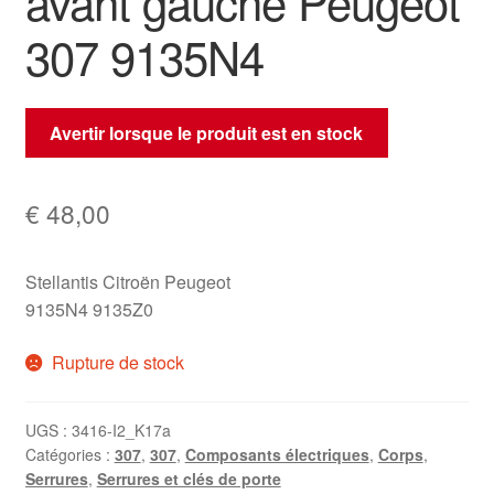
avant gauche Peugeot
307 9135N4
Avertir lorsque le produit est en stock
€
48,00
Stellantis Citroën Peugeot
9135N4 9135Z0
Rupture de stock
UGS :
3416-I2_K17a
Catégories :
307
,
307
,
Composants électriques
,
Corps
,
Serrures
,
Serrures et clés de porte