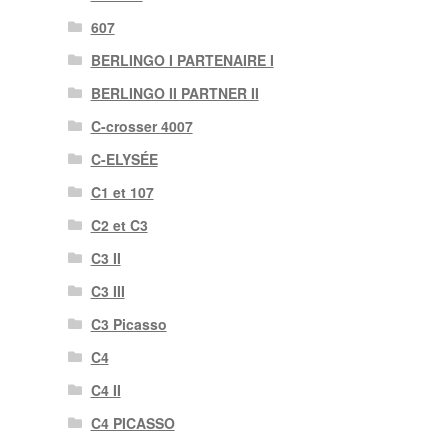
607
BERLINGO I PARTENAIRE I
BERLINGO II PARTNER II
C-crosser 4007
C-ELYSÉE
C1 et 107
C2 et C3
C3 II
C3 III
C3 Picasso
C4
C4 II
C4 PICASSO