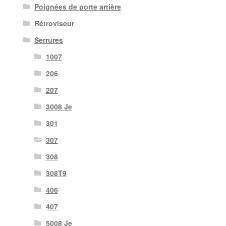
Poignées de porte arrière
Rétroviseur
Serrures
1007
206
207
3008 Je
301
307
308
308T9
406
407
5008 Je