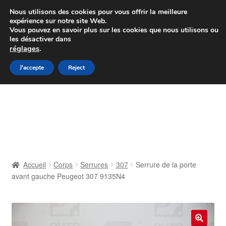
Colissimo livraison à partir de 7 EUR
Nous utilisons des cookies pour vous offrir la meilleure
expérience sur notre site Web.
Du lundi au vendredi de 9 h à 16 h
Vous pouvez en savoir plus sur les cookies que nous utilisons ou
les désactiver dans
07 55 53 95 66
réglages
.
Aller
Aller
J'accepte
Reject
Menu
à
au
la
contenu
Accueil
navigation
À propos de nous
Caisse
Accueil
Corps
Serrures
307
Serrure de la porte
avant gauche Peugeot 307 9135N4
Contact
Livraison