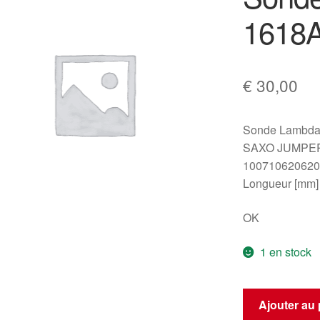
1618
€
30,00
Sonde Lambda
SAXO JUMPE
10071062062
Longueur [mm] 
OK
1 en stock
quantité
Ajouter au 
de