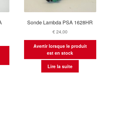
A
Sonde Lambda PSA 1628HR
€
24,00
Avertir lorsque le produit
t
est en stock
Lire la suite