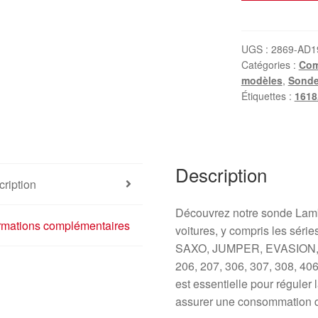
Sonde
Lambda
PSA
UGS :
2869-AD1
Catégories :
Com
1618AN
modèles
,
Sonde
Étiquettes :
161
Description
ription
Découvrez notre sonde Lam
ormations complémentaires
voitures, y compris les séri
SAXO, JUMPER, EVASION, 
206, 207, 306, 307, 308, 40
est essentielle pour régule
assurer une consommation de