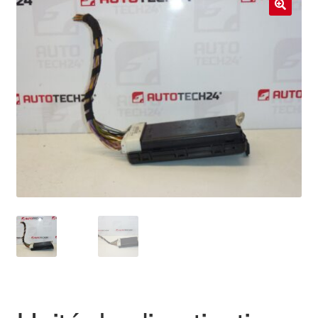
Livraison internationale
🔍
Mon compte
Paiements
Panier
Plainte
Politique de confidentialité
Procédure de Réclamation
Termes et conditions