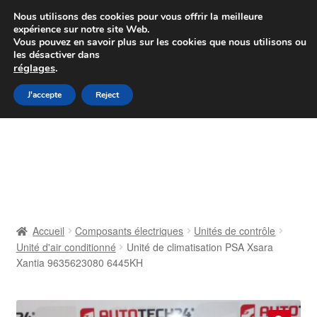
Colissimo livraison à partir de 7 EUR
Nous utilisons des cookies pour vous offrir la meilleure
expérience sur notre site Web.
Du lundi au vendredi de 9 h à 16 h
Vous pouvez en savoir plus sur les cookies que nous utilisons ou
les désactiver dans
07 55 53 95 66
réglages
.
Aller
Aller
J'accepte
Reject
Menu
à
au
la
contenu
Accueil
navigation
À propos de nous
Caisse
Accueil
Composants électriques
Unités de contrôle
Unité d'air conditionné
Unité de climatisation PSA Xsara
Contact
Xantia 9635623080 6445KH
Livraison