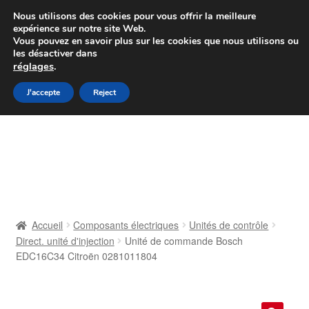
Colissimo livraison à partir de 7 EUR
Nous utilisons des cookies pour vous offrir la meilleure
expérience sur notre site Web.
Du lundi au vendredi de 9 h à 16 h
Vous pouvez en savoir plus sur les cookies que nous utilisons ou
les désactiver dans
07 55 53 95 66
réglages
.
Aller
Aller
J'accepte
Reject
Menu
à
au
la
contenu
Accueil
navigation
À propos de nous
Caisse
Accueil
Composants électriques
Unités de contrôle
Direct. unité d'injection
Unité de commande Bosch
Contact
EDC16C34 Citroën 0281011804
Livraison