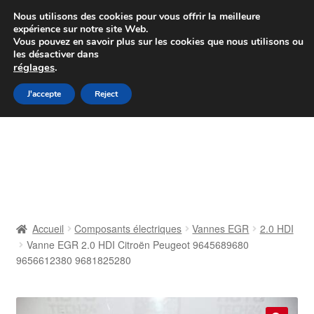
Colissimo livraison à partir de 7 EUR
Nous utilisons des cookies pour vous offrir la meilleure
expérience sur notre site Web.
Du lundi au vendredi de 9 h à 16 h
Vous pouvez en savoir plus sur les cookies que nous utilisons ou
les désactiver dans
07 55 53 95 66
réglages
.
Aller
Aller
J'accepte
Reject
Menu
à
au
la
contenu
Accueil
navigation
À propos de nous
Caisse
Accueil
Composants électriques
Vannes EGR
2.0 HDI
Vanne EGR 2.0 HDI Citroën Peugeot 9645689680
Contact
9656612380 9681825280
Livraison