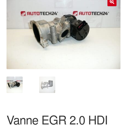
Livraison internationale
🔍
Mon compte
Paiements
Panier
Plainte
Politique de confidentialité
Procédure de Réclamation
Termes et conditions
Vanne EGR 2.0 HDI