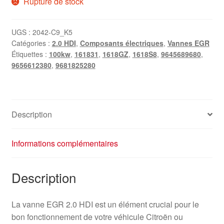
Rupture de stock
UGS :
2042-C9_K5
Catégories :
2.0 HDI
,
Composants électriques
,
Vannes EGR
Étiquettes :
100kw
,
161831
,
1618GZ
,
1618S8
,
9645689680
,
9656612380
,
9681825280
Description
Informations complémentaires
Description
La vanne EGR 2.0 HDI est un élément crucial pour le
bon fonctionnement de votre véhicule Citroën ou