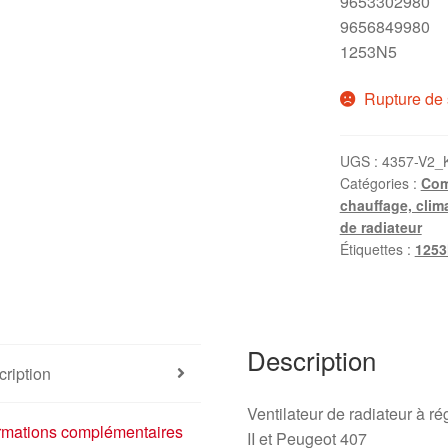
9653302980
9656849980
1253N5
Rupture de 
UGS :
4357-V2_
Catégories :
Com
chauffage, clim
de radiateur
Étiquettes :
1253
Description
ription
Ventilateur de radiateur à r
ormations complémentaires
II et Peugeot 407