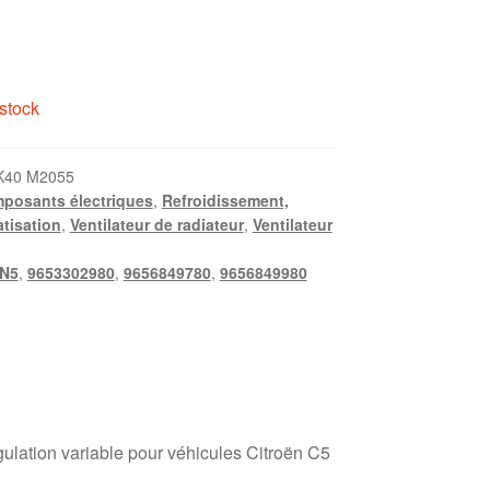
stock
K40 M2055
posants électriques
,
Refroidissement,
atisation
,
Ventilateur de radiateur
,
Ventilateur
N5
,
9653302980
,
9656849780
,
9656849980
égulation variable pour véhicules Citroën C5