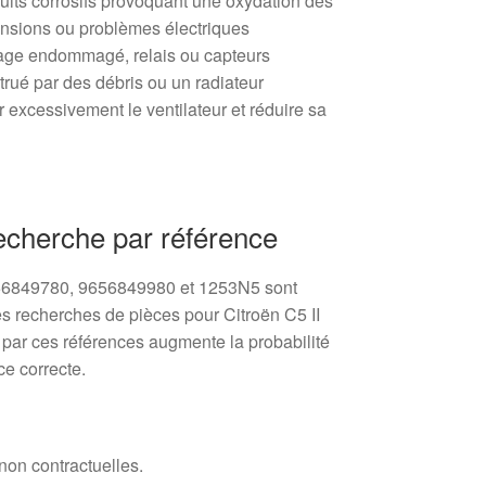
oduits corrosifs provoquant une oxydation des
tensions ou problèmes électriques
lage endommagé, relais ou capteurs
bstrué par des débris ou un radiateur
r excessivement le ventilateur et réduire sa
recherche par référence
56849780, 9656849980 et 1253N5 sont
es recherches de pièces pour Citroën C5 II
par ces références augmente la probabilité
ce correcte.
 non contractuelles.