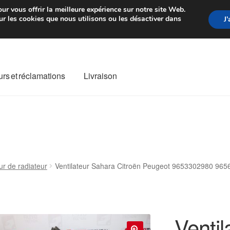
rtir de 7 EUR
Du lundi au vendre
ur vous offrir la meilleure expérience sur notre site Web.
r les cookies que nous utilisons ou les désactiver dans
J
rs et réclamations
Livraison
ivraison
Livraison internationale
Mon compte
Paiements
Panier
re de Réclamation
Termes et conditions
ur de radiateur
Ventilateur Sahara Citroën Peugeot 9653302980 96
Ventil