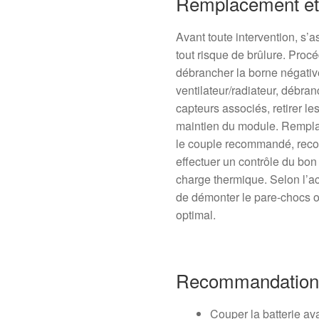
Remplacement et
Avant toute intervention, s’a
tout risque de brûlure. Proc
débrancher la borne négative
ventilateur/radiateur, débran
capteurs associés, retirer le
maintien du module. Remplace
le couple recommandé, reconn
effectuer un contrôle du bon
charge thermique. Selon l’ac
de démonter le pare-chocs ou
optimal.
Recommandation
Couper la batterie ava