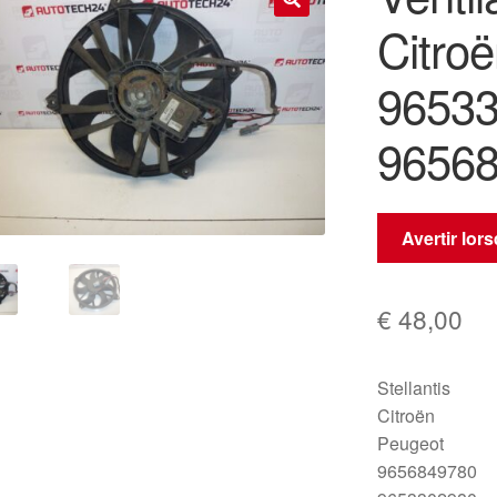
Citro
🔍
9653
9656
Avertir lor
€
48,00
Stellantis
Citroën
Peugeot
9656849780