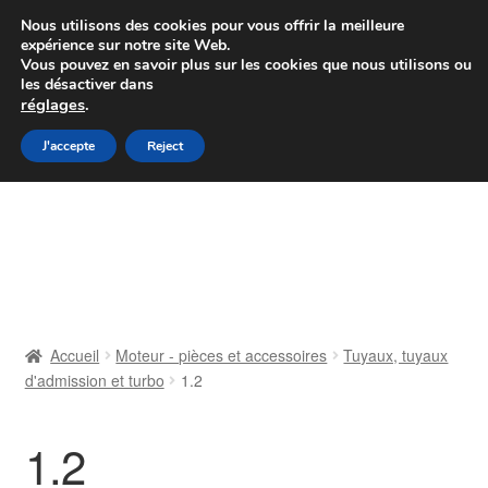
Colissimo livraison à partir de 7 EUR
Nous utilisons des cookies pour vous offrir la meilleure
expérience sur notre site Web.
Du lundi au vendredi de 9 h à 16 h
Vous pouvez en savoir plus sur les cookies que nous utilisons ou
les désactiver dans
07 55 53 95 66
réglages
.
Aller
Aller
J'accepte
Reject
Menu
à
au
la
contenu
Accueil
navigation
À propos de nous
Caisse
Accueil
Moteur - pièces et accessoires
Tuyaux, tuyaux
d'admission et turbo
1.2
Contact
Livraison
1.2