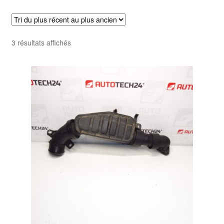
Livraison internationale
Mon compte
Trié
3 résultats affichés
du
Paiements
plus
récent
Panier
au
plus
ancien
Plainte
Politique de confidentialité
Procédure de Réclamation
Termes et conditions