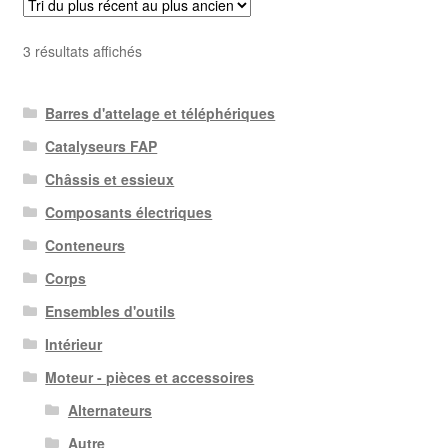
Trié
3 résultats affichés
du
plus
Barres d'attelage et téléphériques
récent
au
Catalyseurs FAP
plus
Châssis et essieux
ancien
Composants électriques
Conteneurs
Corps
Ensembles d'outils
Intérieur
Moteur - pièces et accessoires
Alternateurs
Autre