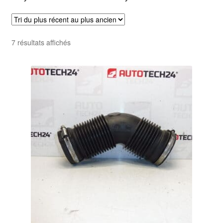
Livraison internationale
Mon compte
Trié
7 résultats affichés
du
Paiements
plus
récent
Panier
au
plus
ancien
Plainte
Politique de confidentialité
Procédure de Réclamation
Termes et conditions