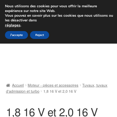
Colissimo livraison à partir de 7 EUR
Nous utilisons des cookies pour vous offrir la meilleure
expérience sur notre site Web.
Du lundi au vendredi de 9 h à 16 h
Vous pouvez en savoir plus sur les cookies que nous utilisons ou
les désactiver dans
07 55 53 95 66
réglages
.
Aller
Aller
J'accepte
Reject
Menu
à
au
la
contenu
Accueil
navigation
À propos de nous
Caisse
Accueil
Moteur - pièces et accessoires
Tuyaux, tuyaux
d'admission et turbo
1,8 16 V et 2,0 16 V
Contact
Livraison
1,8 16 V et 2,0 16 V