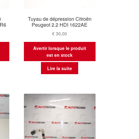
8
Tuyau de dépression Citroën
0R6
Peugeot 2.2 HDI 1622AE
€
30,00
t
Avertir lorsque le produit
est en stock
Lire la suite