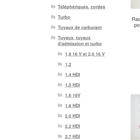
Téléphériques, cordes
Turbo
Rac
po
Tuyaux de carburant
Tuyaux, tuyaux
d'admission et turbo
1,8 16 V et 2,0 16 V
1.2
1.4 HDI
1.5 HDi
1.6 16V
1.6 HDI
2.0 HDI
2.2 HDI
2.7 HDI