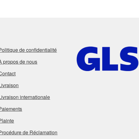
an
Politique de confidentialité
À propos de nous
Contact
Livraison
Livraison internationale
Paiements
Plainte
Procédure de Réclamation