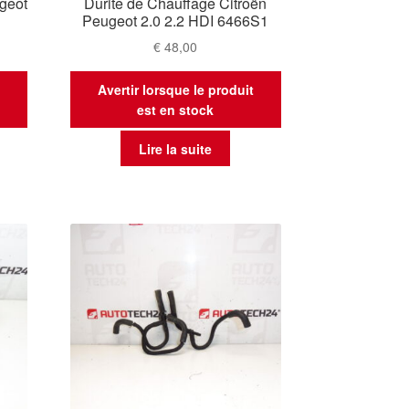
geot
Durite de Chauffage Citroën
Peugeot 2.0 2.2 HDI 6466S1
€
48,00
t
Avertir lorsque le produit
est en stock
Lire la suite