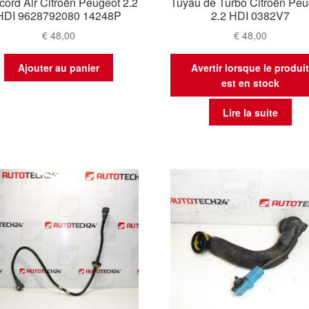
ord Air Citroën Peugeot 2.2
Tuyau de Turbo Citroën Peu
HDI 9628792080 14248P
2.2 HDI 0382V7
€
48,00
€
48,00
Ajouter au panier
Avertir lorsque le produi
est en stock
Lire la suite