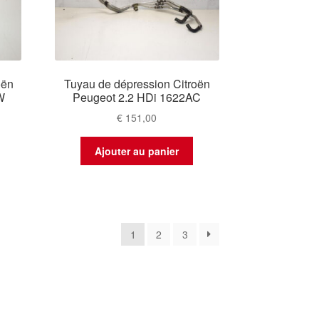
oën
Tuyau de dépression Citroën
W
Peugeot 2.2 HDi 1622AC
€
151,00
Ajouter au panier
é
1
2
3
s
ent
s