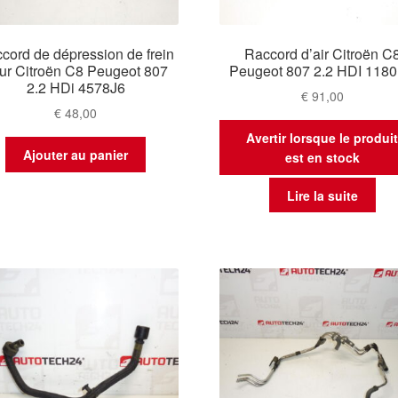
cord de dépression de frein
Raccord d’air Citroën C
ur Citroën C8 Peugeot 807
Peugeot 807 2.2 HDI 118
2.2 HDi 4578J6
€
91,00
€
48,00
Avertir lorsque le produi
Ajouter au panier
est en stock
Lire la suite