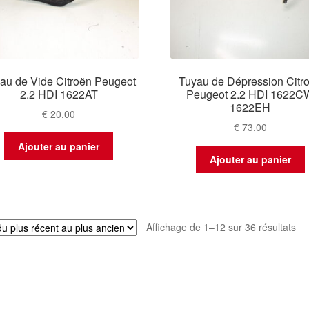
au de Vide Citroën Peugeot
Tuyau de Dépression Citr
2.2 HDI 1622AT
Peugeot 2.2 HDI 1622C
1622EH
€
20,00
€
73,00
Ajouter au panier
Ajouter au panier
Tri
Affichage de 1–12 sur 36 résultats
du
plu
réc
au
plu