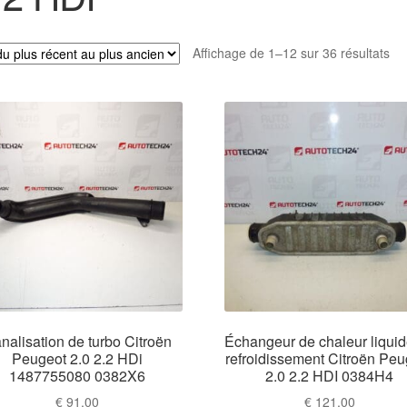
Tri
Affichage de 1–12 sur 36 résultats
du
plu
réc
au
plu
an
nalisation de turbo Citroën
Échangeur de chaleur liqui
Peugeot 2.0 2.2 HDi
refroidissement Citroën Peu
1487755080 0382X6
2.0 2.2 HDI 0384H4
€
91,00
€
121,00