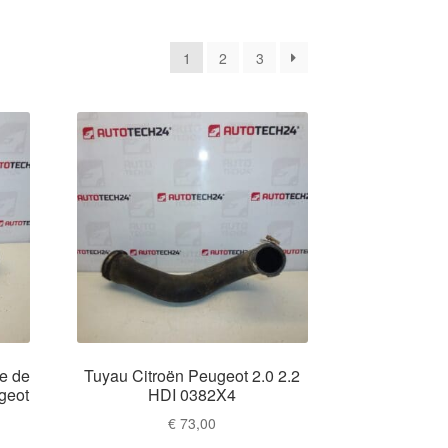
é
1
2
3
s
ent
s
cien
de de
Tuyau Citroën Peugeot 2.0 2.2
geot
HDI 0382X4
€
73,00