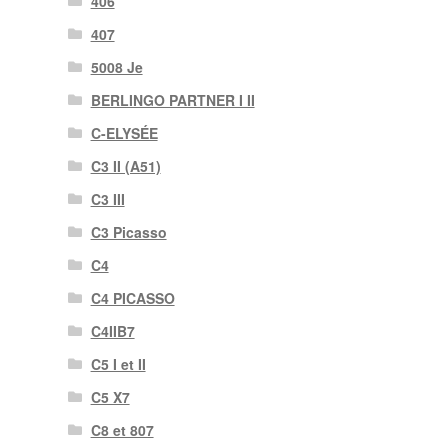
406
407
5008 Je
BERLINGO PARTNER I II
C-ELYSÉE
C3 II (A51)
C3 III
C3 Picasso
C4
C4 PICASSO
C4IIB7
C5 I et II
C5 X7
C8 et 807