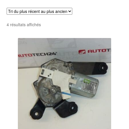
Livraison internationale
Mon compte
Trié
4 résultats affichés
du
Paiements
plus
récent
Panier
au
plus
ancien
Plainte
Politique de confidentialité
Procédure de Réclamation
Termes et conditions