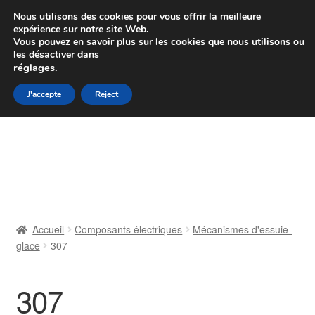
Colissimo livraison à partir de 7 EUR
Nous utilisons des cookies pour vous offrir la meilleure
expérience sur notre site Web.
Du lundi au vendredi de 9 h à 16 h
Vous pouvez en savoir plus sur les cookies que nous utilisons ou
les désactiver dans
07 55 53 95 66
réglages
.
Aller
Aller
J'accepte
Reject
Menu
à
au
la
contenu
Accueil
navigation
À propos de nous
Caisse
Accueil
Composants électriques
Mécanismes d'essuie-
glace
307
Contact
Livraison
307