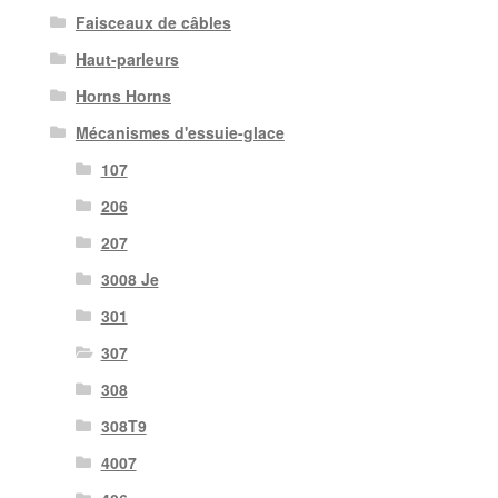
Faisceaux de câbles
Haut-parleurs
Horns Horns
Mécanismes d'essuie-glace
107
206
207
3008 Je
301
307
308
308T9
4007