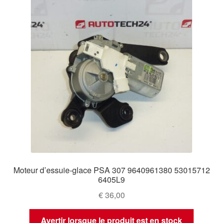
Moteur d’essuie-glace PSA 307 9640961380 53015712
6405L9
€
36,00
Avertir lorsque le produit est en stock