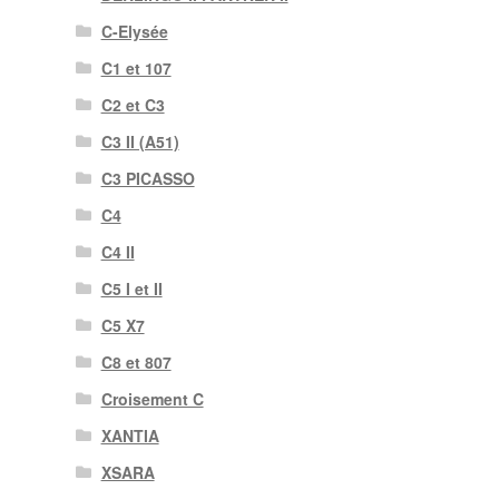
C-Elysée
C1 et 107
C2 et C3
C3 II (A51)
C3 PICASSO
C4
C4 II
C5 I et II
C5 X7
C8 et 807
Croisement C
XANTIA
XSARA