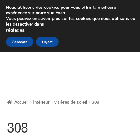
Colissimo livraison à partir de 7 EUR
Nous utilisons des cookies pour vous offrir la meilleure
expérience sur notre site Web.
Du lundi au vendredi de 9 h à 16 h
Vous pouvez en savoir plus sur les cookies que nous utilisons ou
les désactiver dans
07 55 53 95 66
réglages
.
Aller
Aller
J'accepte
Reject
Menu
à
au
la
contenu
Accueil
navigation
À propos de nous
Caisse
Accueil
Intérieur
visières de soleil
308
Contact
308
Livraison