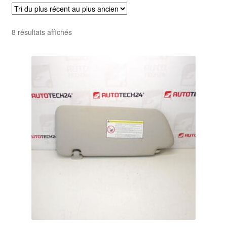
Livraison internationale
Trié
8 résultats affichés
Mon compte
du
plus
Paiements
récent
au
Panier
plus
ancien
Plainte
Politique de confidentialité
Procédure de Réclamation
Termes et conditions