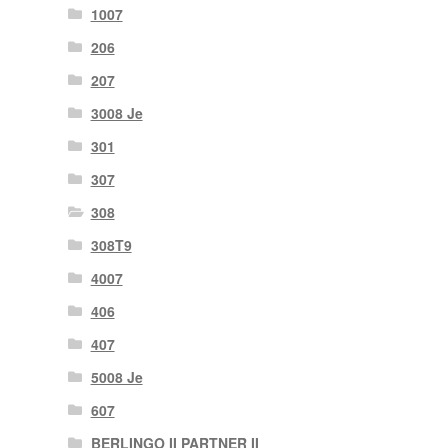
1007
206
207
3008 Je
301
307
308
308T9
4007
406
407
5008 Je
607
BERLINGO II PARTNER II