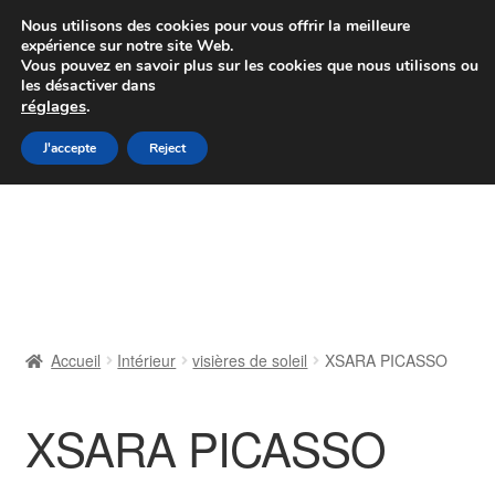
Colissimo livraison à partir de 7 EUR
Nous utilisons des cookies pour vous offrir la meilleure
expérience sur notre site Web.
Du lundi au vendredi de 9 h à 16 h
Vous pouvez en savoir plus sur les cookies que nous utilisons ou
les désactiver dans
07 55 53 95 66
réglages
.
Aller
Aller
J'accepte
Reject
Menu
à
au
la
contenu
Accueil
navigation
À propos de nous
Caisse
Accueil
Intérieur
visières de soleil
XSARA PICASSO
Contact
XSARA PICASSO
Livraison