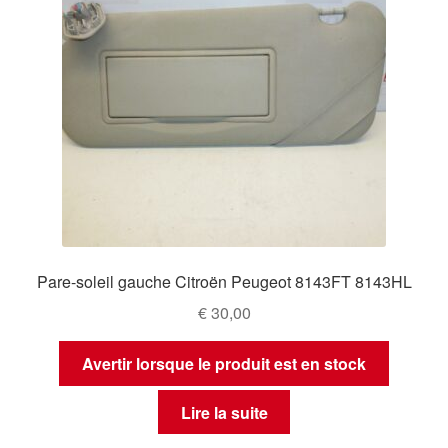
Pare-soleil gauche Citroën Peugeot 8143FT 8143HL
€
30,00
Avertir lorsque le produit est en stock
Lire la suite