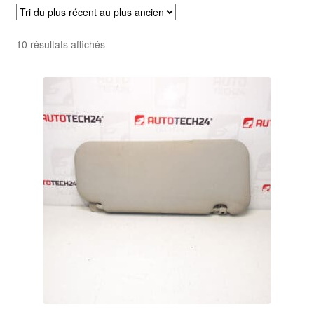
Livraison internationale
Trié
10 résultats affichés
Mon compte
du
plus
Paiements
récent
au
Panier
plus
ancien
Plainte
Politique de confidentialité
Procédure de Réclamation
Termes et conditions