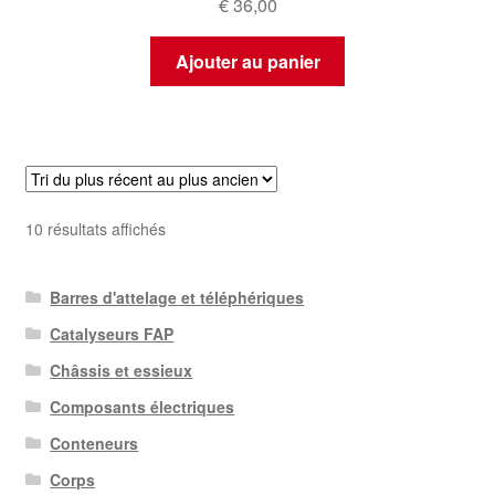
€
36,00
Ajouter au panier
Trié
10 résultats affichés
du
plus
Barres d'attelage et téléphériques
récent
au
Catalyseurs FAP
plus
Châssis et essieux
ancien
Composants électriques
Conteneurs
Corps