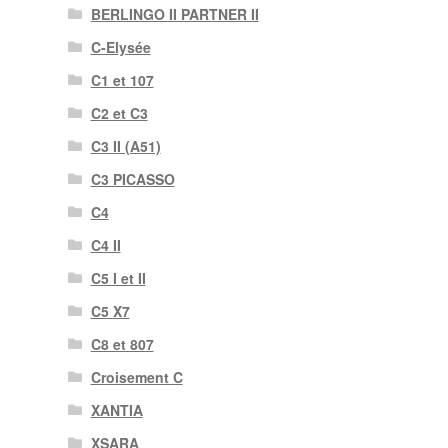
BERLINGO II PARTNER II
C-Elysée
C1 et 107
C2 et C3
C3 II (A51)
C3 PICASSO
C4
C4 II
C5 I et II
C5 X7
C8 et 807
Croisement C
XANTIA
XSARA