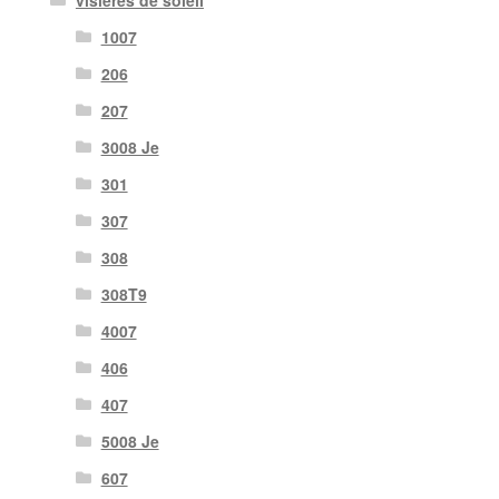
visières de soleil
1007
206
207
3008 Je
301
307
308
308T9
4007
406
407
5008 Je
607