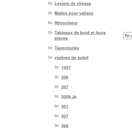
Leviers de vitesse
Malles pour valises
Rétroviseur
Tableaux de bord et leurs
pièces
Tapecírunky
visières de soleil
1007
206
207
3008 Je
301
307
308