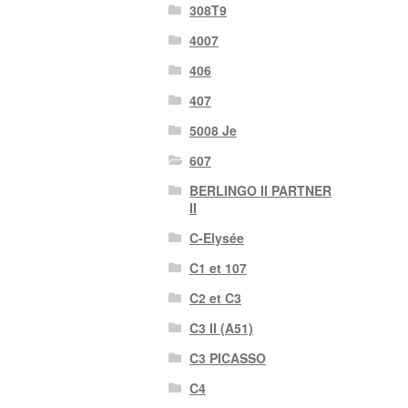
308T9
4007
406
407
5008 Je
607
BERLINGO II PARTNER
II
C-Elysée
C1 et 107
C2 et C3
C3 II (A51)
C3 PICASSO
C4