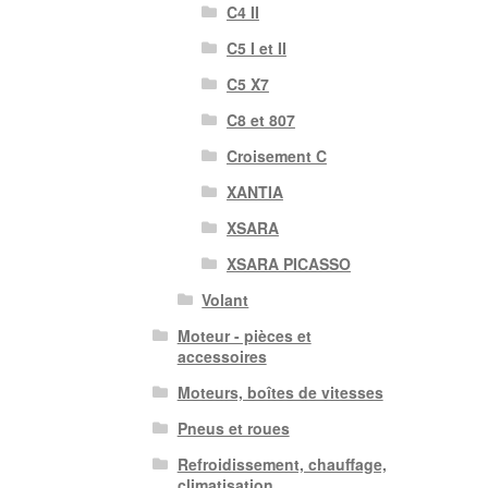
C4 II
C5 I et II
C5 X7
C8 et 807
Croisement C
XANTIA
XSARA
XSARA PICASSO
Volant
Moteur - pièces et
accessoires
Moteurs, boîtes de vitesses
Pneus et roues
Refroidissement, chauffage,
climatisation