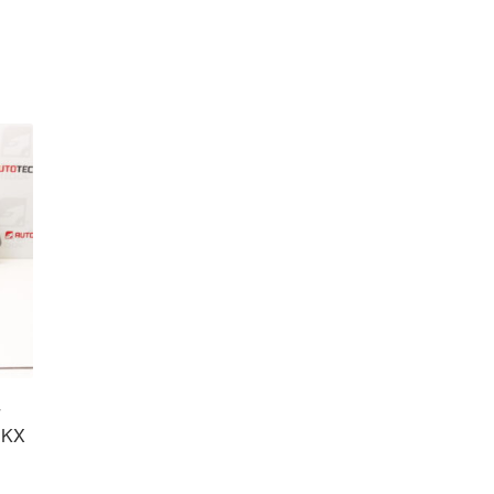
7
43KX