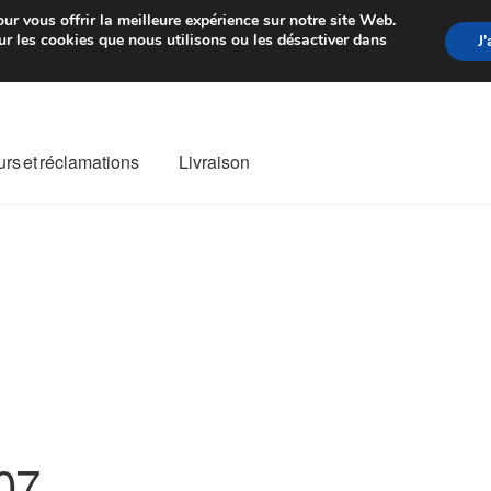
rtir de 7 EUR
Du lundi au vendre
ur vous offrir la meilleure expérience sur notre site Web.
r les cookies que nous utilisons ou les désactiver dans
J
rs et réclamations
Livraison
ivraison
Livraison internationale
Mon compte
Paiements
Panier
re de Réclamation
Termes et conditions
07