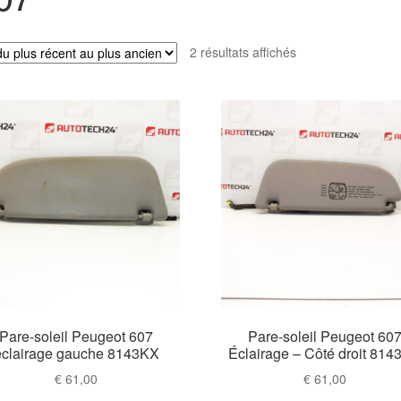
Trié
2 résultats affichés
du
plus
récent
au
plus
ancien
Pare-soleil Peugeot 607
Pare-soleil Peugeot 60
éclairage gauche 8143KX
Éclairage – Côté droit 81
€
61,00
€
61,00