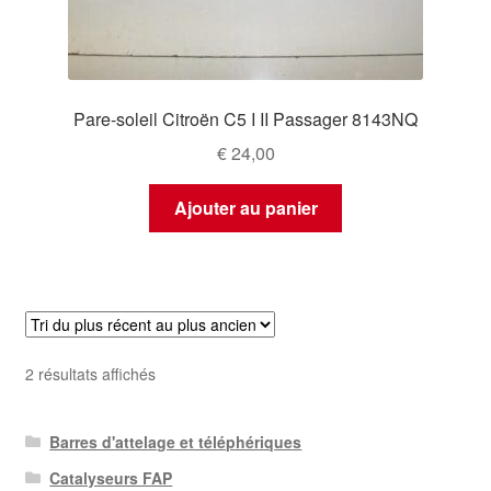
Pare-soleil Citroën C5 I II Passager 8143NQ
€
24,00
Ajouter au panier
Trié
2 résultats affichés
du
plus
Barres d'attelage et téléphériques
récent
au
Catalyseurs FAP