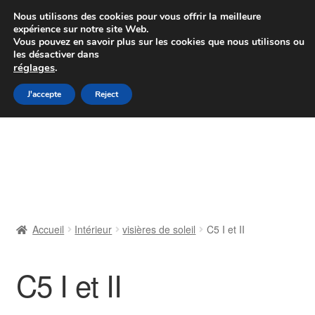
Colissimo livraison à partir de 7 EUR
Nous utilisons des cookies pour vous offrir la meilleure
expérience sur notre site Web.
Du lundi au vendredi de 9 h à 16 h
Vous pouvez en savoir plus sur les cookies que nous utilisons ou
les désactiver dans
07 55 53 95 66
réglages
.
Aller
Aller
J'accepte
Reject
Menu
à
au
la
contenu
Accueil
navigation
À propos de nous
Caisse
Accueil
Intérieur
visières de soleil
C5 I et II
Contact
C5 I et II
Livraison