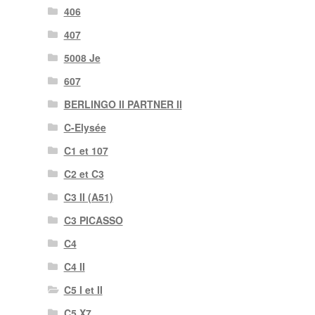
406
407
5008 Je
607
BERLINGO II PARTNER II
C-Elysée
C1 et 107
C2 et C3
C3 II (A51)
C3 PICASSO
C4
C4 II
C5 I et II
C5 X7