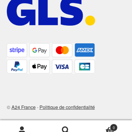
©
A24 France
-
Politique de confidentialité
0
Recherche
Recherche