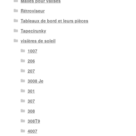
Malles pour valises
Rétroviseur
Tableaux de bord et leurs pièces
Tapecírunky
visières de soleil
1007
206
207
3008 Je
301
307
308
308T9
4007