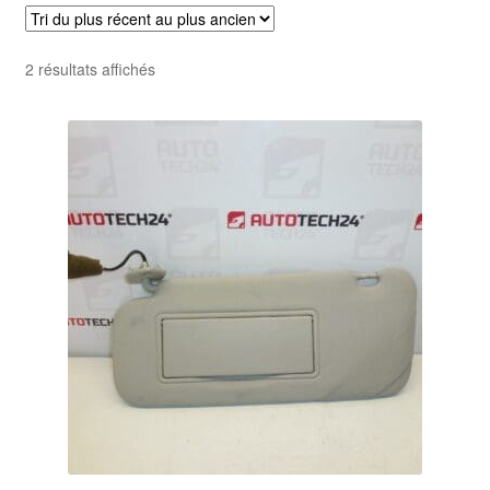
Livraison internationale
Trié
2 résultats affichés
Mon compte
du
plus
Paiements
récent
au
Panier
plus
ancien
Plainte
Politique de confidentialité
Procédure de Réclamation
Termes et conditions