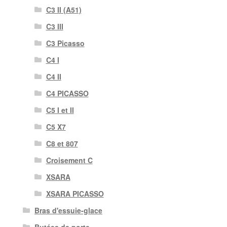
C3 II (A51)
C3 III
C3 Picasso
C4 I
C4 II
C4 PICASSO
C5 I et II
C5 X7
C8 et 807
Croisement C
XSARA
XSARA PICASSO
Bras d'essuie-glace