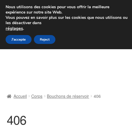
Colissimo livraison à partir de 7 EUR
Nous utilisons des cookies pour vous offrir la meilleure
expérience sur notre site Web.
Du lundi au vendredi de 9 h à 16 h
Vous pouvez en savoir plus sur les cookies que nous utilisons ou
les désactiver dans
07 55 53 95 66
réglages
.
Aller
Aller
J'accepte
Reject
Menu
à
au
la
contenu
Accueil
navigation
À propos de nous
Caisse
Accueil
Corps
Bouchons de réservoir
406
Contact
406
Livraison