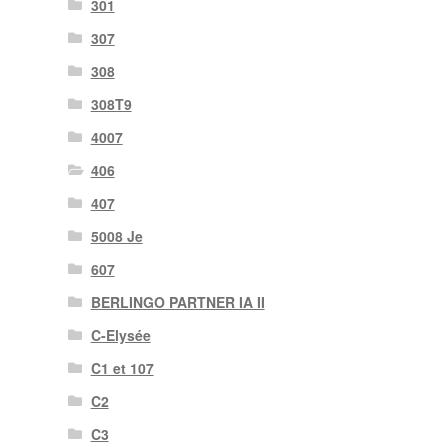
301
307
308
308T9
4007
406
407
5008 Je
607
BERLINGO PARTNER IA II
C-Elysée
C1 et 107
C2
C3