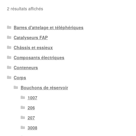
Trié
2 résultats affichés
du
plus
Barres d'attelage et téléphériques
récent
au
Catalyseurs FAP
plus
Châssis et essieux
ancien
Composants électriques
Conteneurs
Corps
Bouchons de réservoir
1007
206
207
3008