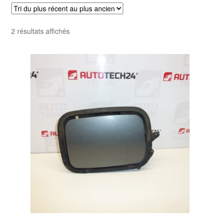
Livraison internationale
Trié
2 résultats affichés
Mon compte
du
plus
Paiements
récent
au
Panier
plus
ancien
Plainte
Politique de confidentialité
Procédure de Réclamation
Termes et conditions