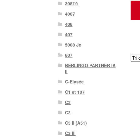
308T9
4007
406
407
5008 Je
607
BERLINGO PARTNER IA
II
C-Elysée
C1 et 107
C2
C3
C3 II (A51)
C3 III