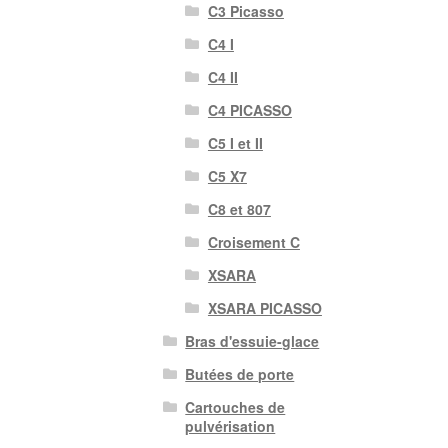
C3 Picasso
C4 I
C4 II
C4 PICASSO
C5 I et II
C5 X7
C8 et 807
Croisement C
XSARA
XSARA PICASSO
Bras d'essuie-glace
Butées de porte
Cartouches de
pulvérisation