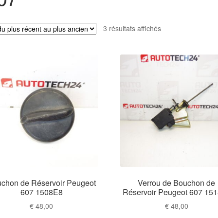
Trié
3 résultats affichés
du
plus
récent
au
plus
ancien
chon de Réservoir Peugeot
Verrou de Bouchon de
607 1508E8
Réservoir Peugeot 607 15
€
48,00
€
48,00