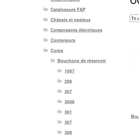
Catalyseurs FAP
Châssis et essieux
Composants électriques
Conteneurs
Corps
Bouchons de réservoir
1007
206
207
3008
301
Bou
307
308