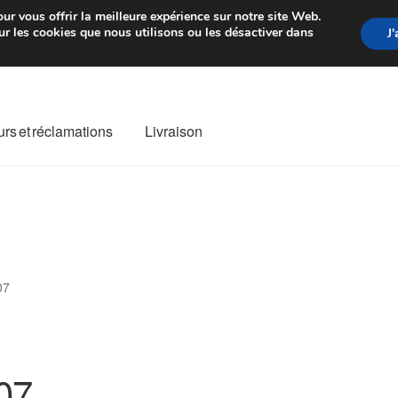
rtir de 7 EUR
Du lundi au vendre
ur vous offrir la meilleure expérience sur notre site Web.
r les cookies que nous utilisons ou les désactiver dans
J
rs et réclamations
Livraison
ivraison
Livraison internationale
Mon compte
Paiements
Panier
re de Réclamation
Termes et conditions
07
07