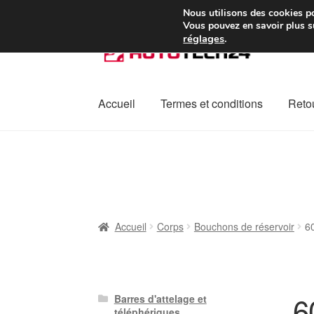
Colissimo livraison à pa
Nous utilisons des cookies po
Vous pouvez en savoir plus su
réglages
.
Aller
Aller
à
au
la
contenu
navigation
Accueil
Termes et conditions
Retou
Accueil
À propos de nous
Caisse
Contact
L
Plainte
Politique de confidentialité
Procédu
Accueil
Corps
Bouchons de réservoir
6
6
Barres d'attelage et
téléphériques