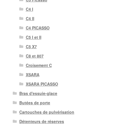
C4 I
C4 II
C4 PICASSO
C5 I et II
C5 X7
C8 et 807
Croisement C
XSARA
XSARA PICASSO
Bras d'essuie-glace
Butées de porte
Cartouches de pulvérisation
Détenteurs de réserves