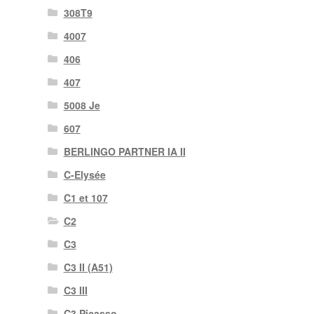
308T9
4007
406
407
5008 Je
607
BERLINGO PARTNER IA II
C-Elysée
C1 et 107
C2
C3
C3 II (A51)
C3 III
C3 Picasso