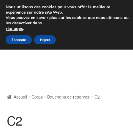
Colissimo livraison à partir de 7 EUR
Nous utilisons des cookies pour vous offrir la meilleure
expérience sur notre site Web.
Du lundi au vendredi de 9 h à 16 h
Vous pouvez en savoir plus sur les cookies que nous utilisons ou
les désactiver dans
07 55 53 95 66
réglages
.
Aller
Aller
J'accepte
Reject
Menu
à
au
la
contenu
Accueil
navigation
À propos de nous
Caisse
Accueil
Corps
Bouchons de réservoir
C2
Contact
C2
Livraison