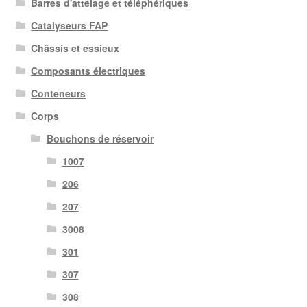
Barres d'attelage et téléphériques
récent
au
Catalyseurs FAP
plus
Châssis et essieux
ancien
Composants électriques
Conteneurs
Corps
Bouchons de réservoir
1007
206
207
3008
301
307
308