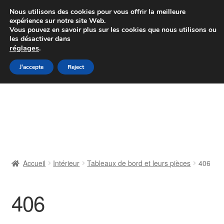
Colissimo livraison à partir de 7 EUR
Nous utilisons des cookies pour vous offrir la meilleure
expérience sur notre site Web.
Du lundi au vendredi de 9 h à 16 h
Vous pouvez en savoir plus sur les cookies que nous utilisons ou
les désactiver dans
07 55 53 95 66
réglages
.
Aller
Aller
J'accepte
Reject
Menu
à
au
la
contenu
Accueil
navigation
À propos de nous
Caisse
Accueil
Intérieur
Tableaux de bord et leurs pièces
406
Contact
406
Livraison