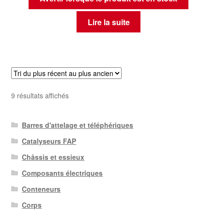
Lire la suite
Trié
9 résultats affichés
du
plus
Barres d'attelage et téléphériques
récent
au
Catalyseurs FAP
plus
Châssis et essieux
ancien
Composants électriques
Conteneurs
Corps