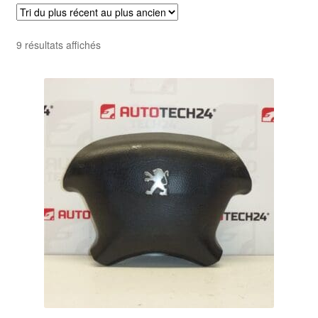
Livraison internationale
Trié
9 résultats affichés
Mon compte
du
plus
Paiements
récent
au
Panier
plus
ancien
Plainte
Politique de confidentialité
Procédure de Réclamation
Termes et conditions