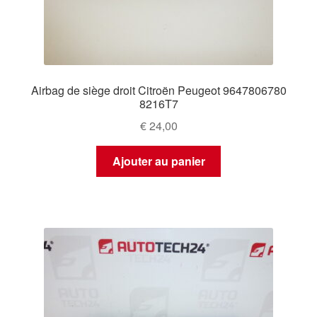
Airbag de siège droit Citroën Peugeot 9647806780
8216T7
€
24,00
Ajouter au panier