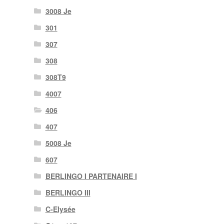
3008 Je
301
307
308
308T9
4007
406
407
5008 Je
607
BERLINGO I PARTENAIRE I
BERLINGO III
C-Elysée