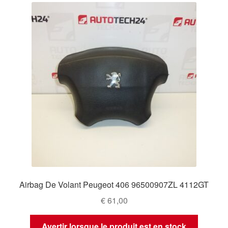
Airbag De Volant Peugeot 406 96500907ZL 4112GT
€
61,00
Avertir lorsque le produit est en stock