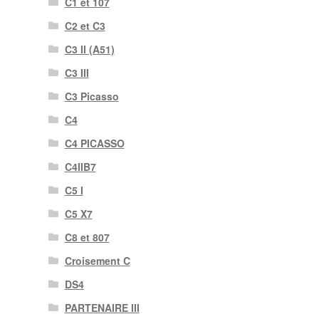
C1 et 107
C2 et C3
C3 II (A51)
C3 III
C3 Picasso
C4
C4 PICASSO
C4IIB7
C5 I
C5 X7
C8 et 807
Croisement C
DS4
PARTENAIRE III