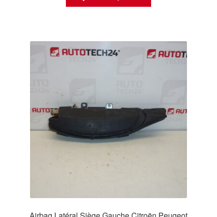
Airbag Latéral Siège Gauche Citroën Peugeot