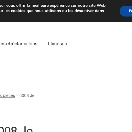
rtir de 7 EUR
Du lundi au vendre
ur vous offrir la meilleure expérience sur notre site Web.
r les cookies que nous utilisons ou les désactiver dans
J
rs et réclamations
Livraison
ivraison
Livraison internationale
Mon compte
Paiements
Panier
re de Réclamation
Termes et conditions
s pièces
5008 Je
008 Je