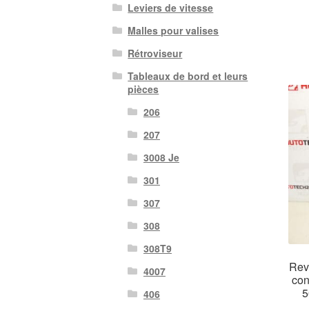
Leviers de vitesse
Malles pour valises
Rétroviseur
Tableaux de bord et leurs
pièces
206
207
3008 Je
301
307
308
308T9
Rev
4007
con
5
406