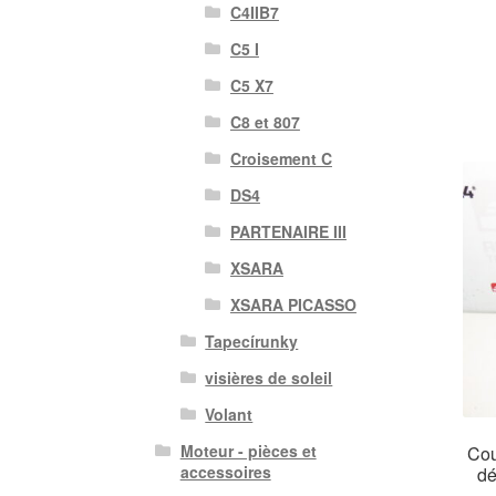
C4IIB7
C5 I
C5 X7
C8 et 807
Croisement C
DS4
PARTENAIRE III
XSARA
XSARA PICASSO
Tapecírunky
visières de soleil
Volant
Moteur - pièces et
Cou
accessoires
dé