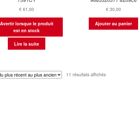
€
61,00
€
30,00
Avertir lorsque le produit
Ajouter au panier
est en stock
Lire la suite
Trié
11 résultats affichés
du
plus
récent
au
plus
ancien