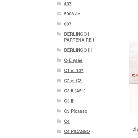
407
5008 Je
607
BERLINGO I
PARTENAIRE I
BERLINGO III
C-Elysée
C1 et 107
C2 et C3
C3 II (A51)
C3 III
C3 Picasso
C4
pl
C4 PICASSO