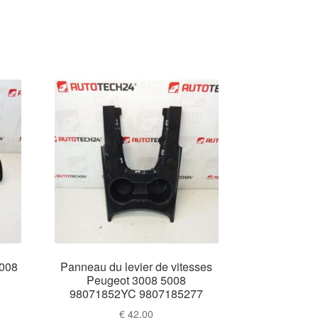
3008
Panneau du levier de vitesses
Peugeot 3008 5008
98071852YC 9807185277
€
42,00