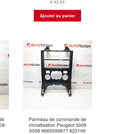
€
42,00
Ajouter au panier
 de
Panneau de commande de
008
climatisation Peugeot 3008
5008 9685099877 823109