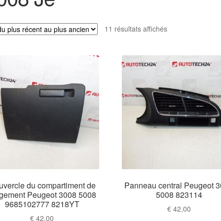
Trié
11 résultats affichés
du
plus
récent
au
plus
ancien
vercle du compartiment de
Panneau central Peugeot 
gement Peugeot 3008 5008
5008 823114
9685102777 8218YT
€
42,00
€
42,00